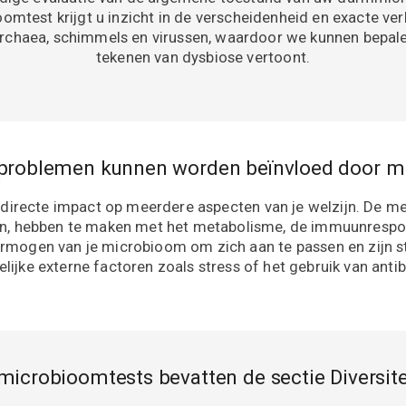
omtest krijgt u inzicht in de verscheidenheid en exacte v
rchaea, schimmels en virussen, waardoor we kunnen bepale
tekenen van dysbiose vertoont.
roblemen kunnen worden beïnvloed door micr
 directe impact op meerdere aspecten van je welzijn. De
len, hebben te maken met het metabolisme, de immuunrespo
rmogen van je microbioom om zich aan te passen en zijn stab
lijke externe factoren zoals stress of het gebruik van antib
icrobioomtests bevatten de sectie Diversit