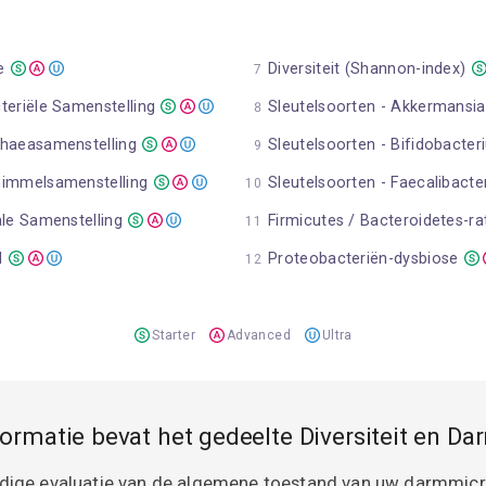
e
Diversiteit (Shannon-index)
teriële Samenstelling
Sleutelsoorten - Akkermansia
chaeasamenstelling
Sleutelsoorten - Bifidobacte
himmelsamenstelling
Sleutelsoorten - Faecalibact
ale Samenstelling
Firmicutes / Bacteroidetes-ra
d
Proteobacteriën-dysbiose
Starter
Advanced
Ultra
ormatie bevat het gedeelte Diversiteit en D
ondige evaluatie van de algemene toestand van uw darmmic