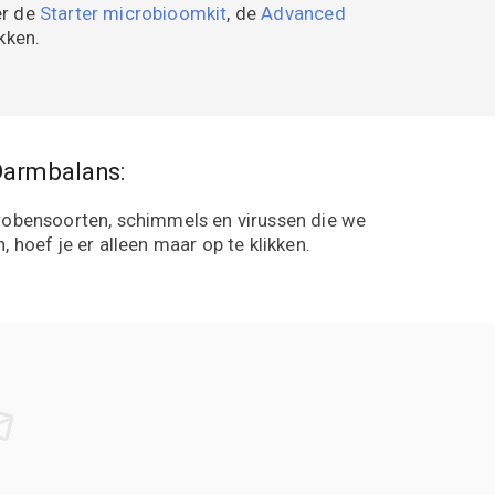
er de
Starter microbioomkit
, de
Advanced
kken.
 Darmbalans:
icrobensoorten, schimmels en virussen die we
 hoef je er alleen maar op te klikken.