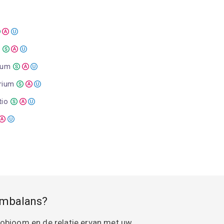
rium
erium
tio
armbalans?
robioom en de relatie ervan met uw