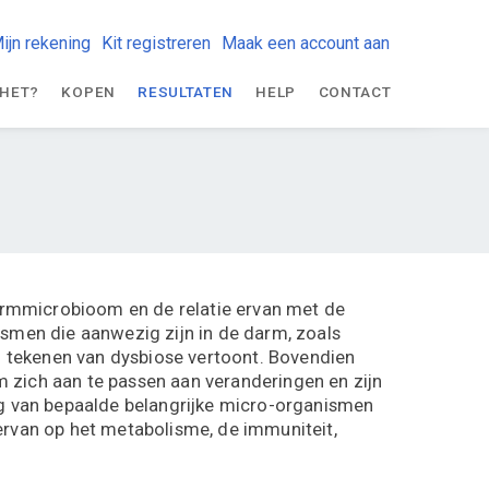
ijn rekening
Kit registreren
Maak een account aan
 HET?
KOPEN
RESULTATEN
HELP
CONTACT
darmmicrobioom en de relatie ervan met de
smen die aanwezig zijn in de darm, zoals
of tekenen van dysbiose vertoont. Bovendien
m zich aan te passen aan veranderingen en zijn
ing van bepaalde belangrijke micro-organismen
rvan op het metabolisme, de immuniteit,