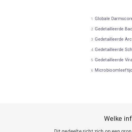
Globale Darmscor
Gedetailleerde Bac
Gedetailleerde Ar
Gedetailleerde Sc
Gedetailleerde Vir
Microbioomleeftij
Welke inf
Dit gedeelte richt zich op een gr