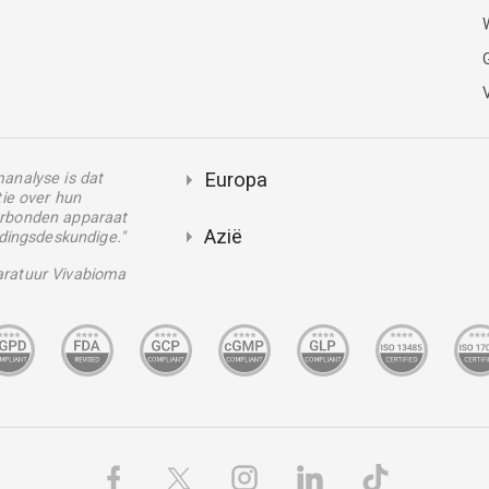
Europa
analyse is dat
tie over hun
rbonden apparaat
Azië
edingsdeskundige."
ratuur Vivabioma