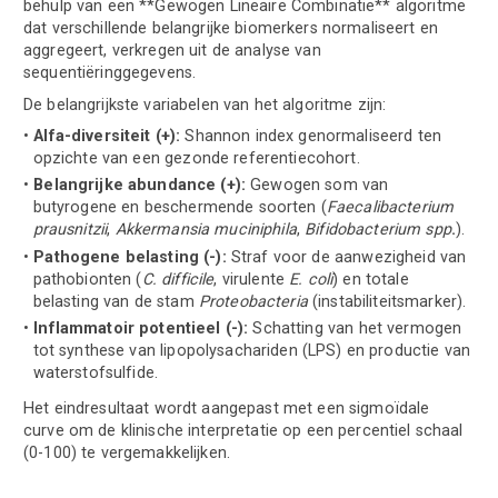
behulp van een **Gewogen Lineaire Combinatie** algoritme
dat verschillende belangrijke biomerkers normaliseert en
aggregeert, verkregen uit de analyse van
sequentiëringgegevens.
De belangrijkste variabelen van het algoritme zijn:
Alfa-diversiteit (+):
Shannon index genormaliseerd ten
opzichte van een gezonde referentiecohort.
Belangrijke abundance (+):
Gewogen som van
butyrogene en beschermende soorten (
Faecalibacterium
prausnitzii
,
Akkermansia muciniphila
,
Bifidobacterium spp
.
).
Pathogene belasting (-):
Straf voor de aanwezigheid van
pathobionten (
C. difficile
, virulente
E. coli
) en totale
belasting van de stam
Proteobacteria
(instabiliteitsmarker).
Inflammatoir potentieel (-):
Schatting van het vermogen
tot synthese van lipopolysachariden (LPS) en productie van
waterstofsulfide.
Het eindresultaat wordt aangepast met een sigmoïdale
curve om de klinische interpretatie op een percentiel schaal
(0-100) te vergemakkelijken.