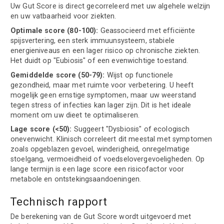
Uw Gut Score is direct gecorreleerd met uw algehele welzijn
en uw vatbaarheid voor ziekten.
Optimale score (80-100):
Geassocieerd met efficiënte
spijsvertering, een sterk immuunsysteem, stabiele
energieniveaus en een lager risico op chronische ziekten.
Het duidt op "Eubiosis" of een evenwichtige toestand.
Gemiddelde score (50-79):
Wijst op functionele
gezondheid, maar met ruimte voor verbetering. U heeft
mogelijk geen ernstige symptomen, maar uw weerstand
tegen stress of infecties kan lager zijn. Dit is het ideale
moment om uw dieet te optimaliseren.
Lage score (<50):
Suggeert "Dysbiosis" of ecologisch
onevenwicht. Klinisch correleert dit meestal met symptomen
zoals opgeblazen gevoel, winderigheid, onregelmatige
stoelgang, vermoeidheid of voedselovergevoeligheden. Op
lange termijn is een lage score een risicofactor voor
metabole en ontstekingsaandoeningen.
Technisch rapport
De berekening van de Gut Score wordt uitgevoerd met