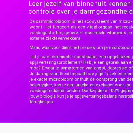
Leer jezelf van binnenuit kenne
controle over je darmgezondhei
De darmmicrobioom is het ecosysteem van micro-o
woont. Het fungeert als een vitaal orgaan: het regule
voedingsstoffen, genereert essentiële vitamines en 
externe ziekteverwekkers.
Maar, waarvoor dient het precies om je microbioo
Lijd je aan chronische constipatie, een opgeblazen 
spijsverteringsproblemen? Heb je een gebrek aan ene
moe? Ervaar je symptomen van angst, depressie o
Je darmgezondheid bepaalt hoe je je fysiek en ment
je exacte microbioom onthult de oorsprong van d
belangrijker, kan je een unieke en exclusief voor jou
voedingsmiddelen bieden. Dankzij deze 100% geper
jouw biologie kun je je spijsverteringsbalans herstel
terugkrijgen.