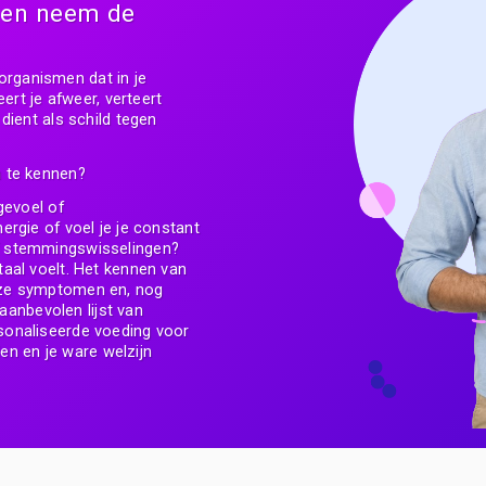
n en neem de
d
rganismen dat in je
ert je afweer, verteert
dient als schild tegen
m te kennen?
gevoel of
rgie of voel je je constant
f stemmingswisselingen?
aal voelt. Het kennen van
eze symptomen en, nog
 aanbevolen lijst van
sonaliseerde voeding voor
len en je ware welzijn