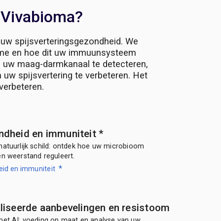
 Vivabioma?
 uw spijsverteringsgezondheid. We
sme en hoe dit uw immuunsysteem
n uw maag-darmkanaal te detecteren,
uw spijsvertering te verbeteren. Het
verbeteren.
dheid en immuniteit
*
natuurlijk schild: ontdek hoe uw microbioom
en weerstand reguleert.
*
id en immuniteit
liseerde aanbevelingen en resistoom
met AI: voeding op maat en analyse van uw