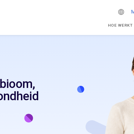
M
HOE WERKT
obioom,
ondheid