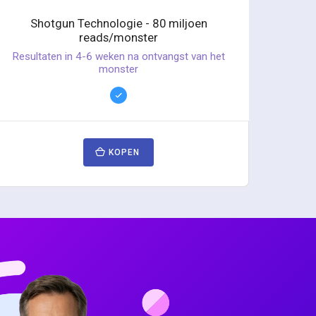
Shotgun Technologie - 80 miljoen
reads/monster
Resultaten in 4-6 weken na ontvangst van het
monster
KOPEN