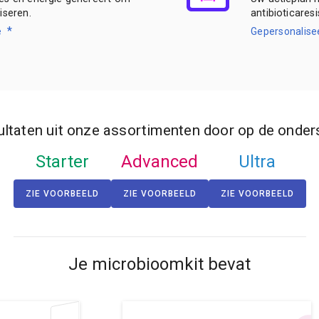
iseren.
antibioticaresi
*
e
Gepersonalise
ultaten uit onze assortimenten door op de onder
Starter
Advanced
Ultra
ZIE VOORBEELD
ZIE VOORBEELD
ZIE VOORBEELD
Je microbioomkit bevat