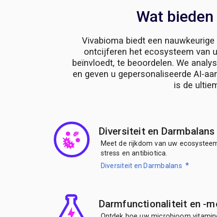
Wat bieden
Vivabioma biedt een nauwkeurige 
ontcijferen het ecosysteem van
beïnvloedt, te beoordelen. We anal
en geven u gepersonaliseerde AI-aan
is de ulti
Diversiteit en Darmbalan
Meet de rijkdom van uw ecosysteem
stress en antibiotica.
*
Diversiteit en Darmbalans
Darmfunctionaliteit en -
Ontdek hoe uw microbioom vitamin