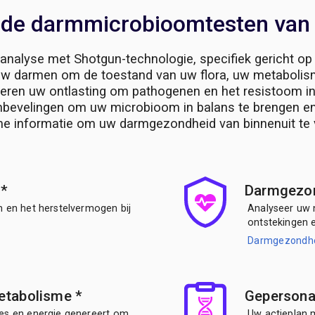
 de darmmicrobioomtesten van
analyse met Shotgun-technologie, specifiek gericht op
 uw darmen om de toestand van uw flora, uw metaboli
yseren uw ontlasting om pathogenen en het resistoom i
bevelingen om uw microbioom in balans te brengen en 
eme informatie om uw darmgezondheid van binnenuit te 
s
*
Darmgezon
 en het herstelvermogen bij
Analyseer uw 
ontstekingen 
Darmgezondhe
metabolisme
*
Gepersona
es en energie genereert om
Uw actieplan 