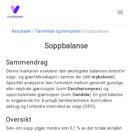
Resultater
Tarmhelse og immunitet
Soppbalanse
Soppbalanse
Sammendrag
Denne markøren evaluerer den økologiske balansen innenfor
sopp- og gjærfellesskapet i tarmen din (ditt
mykobiom
).
Spesifikt analyserer den forholdet mellom generelt gunstige
eller nøytrale gjærsopper (som
Saccharomyces
) og
opportunistiske gjærsopper (som
Candida
). En god balanse
er avgjørende for å unngå tarmbetennelse, kontrollere
søtsug og forhindre overvekst av sopp (SIFO).
Oversikt
Selv om sopp utgjør mindre enn 0,1 % av det totale antallet