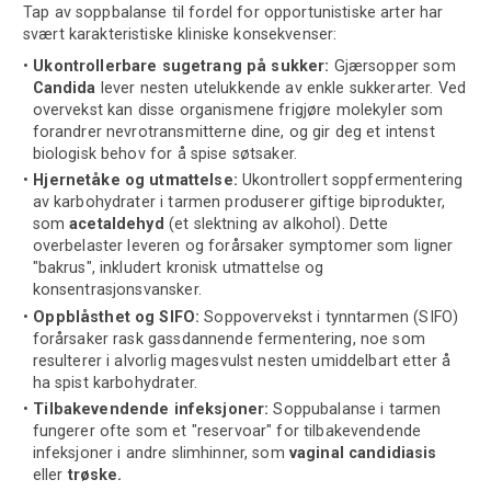
Tap av soppbalanse til fordel for opportunistiske arter har
svært karakteristiske kliniske konsekvenser:
Ukontrollerbare sugetrang på sukker:
Gjærsopper som
Candida
lever nesten utelukkende av enkle sukkerarter. Ved
overvekst kan disse organismene frigjøre molekyler som
forandrer nevrotransmitterne dine, og gir deg et intenst
biologisk behov for å spise søtsaker.
Hjernetåke og utmattelse:
Ukontrollert soppfermentering
av karbohydrater i tarmen produserer giftige biprodukter,
som
acetaldehyd
(et slektning av alkohol). Dette
overbelaster leveren og forårsaker symptomer som ligner
"bakrus", inkludert kronisk utmattelse og
konsentrasjonsvansker.
Oppblåsthet og SIFO:
Soppovervekst i tynntarmen (SIFO)
forårsaker rask gassdannende fermentering, noe som
resulterer i alvorlig magesvulst nesten umiddelbart etter å
ha spist karbohydrater.
Tilbakevendende infeksjoner:
Soppubalanse i tarmen
fungerer ofte som et "reservoar" for tilbakevendende
infeksjoner i andre slimhinner, som
vaginal candidiasis
eller
trøske.