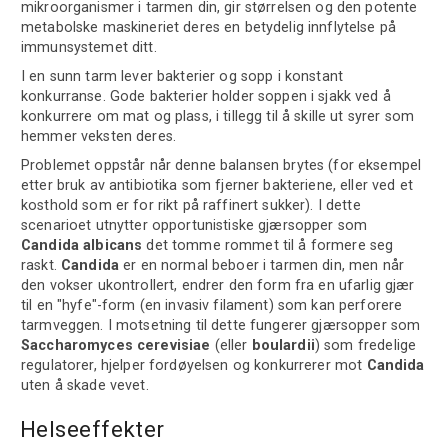
mikroorganismer i tarmen din, gir størrelsen og den potente
metabolske maskineriet deres en betydelig innflytelse på
immunsystemet ditt.
I en sunn tarm lever bakterier og sopp i konstant
konkurranse. Gode bakterier holder soppen i sjakk ved å
konkurrere om mat og plass, i tillegg til å skille ut syrer som
hemmer veksten deres.
Problemet oppstår når denne balansen brytes (for eksempel
etter bruk av antibiotika som fjerner bakteriene, eller ved et
kosthold som er for rikt på raffinert sukker). I dette
scenarioet utnytter opportunistiske gjærsopper som
Candida albicans
det tomme rommet til å formere seg
raskt.
Candida
er en normal beboer i tarmen din, men når
den vokser ukontrollert, endrer den form fra en ufarlig gjær
til en "hyfe"-form (en invasiv filament) som kan perforere
tarmveggen. I motsetning til dette fungerer gjærsopper som
Saccharomyces cerevisiae
(eller
boulardii
) som fredelige
regulatorer, hjelper fordøyelsen og konkurrerer mot
Candida
uten å skade vevet.
Helseeffekter