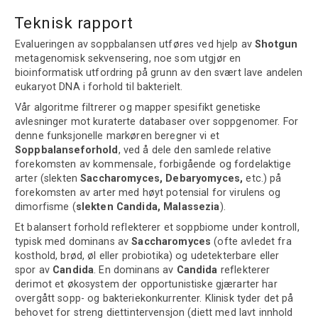
Teknisk rapport
Evalueringen av soppbalansen utføres ved hjelp av
Shotgun
metagenomisk sekvensering, noe som utgjør en
bioinformatisk utfordring på grunn av den svært lave andelen
eukaryot DNA i forhold til bakterielt.
Vår algoritme filtrerer og mapper spesifikt genetiske
avlesninger mot kuraterte databaser over soppgenomer. For
denne funksjonelle markøren beregner vi et
Soppbalanseforhold
, ved å dele den samlede relative
forekomsten av kommensale, forbigående og fordelaktige
arter (slekten
Saccharomyces, Debaryomyces,
etc.) på
forekomsten av arter med høyt potensial for virulens og
dimorfisme (
slekten Candida, Malassezia
).
Et balansert forhold reflekterer et soppbiome under kontroll,
typisk med dominans av
Saccharomyces
(ofte avledet fra
kosthold, brød, øl eller probiotika) og udetekterbare eller
spor av
Candida
. En dominans av
Candida
reflekterer
derimot et økosystem der opportunistiske gjærarter har
overgått sopp- og bakteriekonkurrenter. Klinisk tyder det på
behovet for streng diettintervensjon (diett med lavt innhold