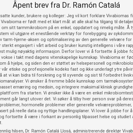
Åpent brev fra Dr. Ramón Catalá
dsatte kunder, brukere og kolleger: Jeg vil kort forklare Vivabiomas f
 Vivabioma er født med et klart mål: at alle skal ha tilgang til detalje
 om sitt tarmmikrobiom på en enkel, oppdatert og rimelig måte. Å t
stem vil utgjøre et enestående verktøy for forebygging av sykdomm
av tarm-hjerne-aksen og optimalisering av den generelle velvære for
r sterkt engasjert i vårt arbeid og bruker kunstig intelligens i våre ra
mest mulig nøyaktig informasjon. Derfor lover vi å fortsette å jobbe f
 vokse i takt med dagens vitenskapelige kunnskap. Vivabioma er fø
om å hjelpe, og siden den er støttet av helsepersonell og mikrobiolo
r vår etiske og profesjonelle kodeks fast og ikke underlagt ytre påvir
å at vi kan bidra til forskning og til syvende og sist til forbedret livs
biomanalyser. Vi ønsker å fremme både kunnskap om tarmøkosyste
lpasset ernæring og medisin, og integrere maksimal klinisk grundighet
 plattform fra starten. Vi ønsker ikke å være en enkel mikrobiomtes
ment går langt utover det. Vi søker å tilby hver person svar på dere
problemer, hormonelle problemer eller generelle velværeproblemer,
basert på reelle data og nyttige handlingsplaner. Vi lover å jobbe for 
og fortsette å være i forkant av personlig tilpasset helse og studiet 
t.
nnlig hilsen, Dr. Ramón Catalá Llosá, administrerende direktør Viv