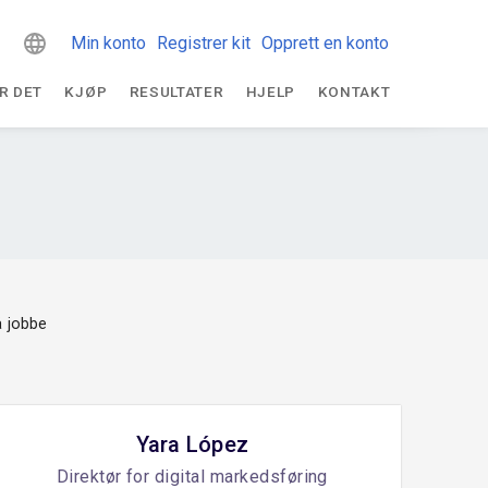
Min konto
Registrer kit
Opprett en konto
R DET
KJØP
RESULTATER
HJELP
KONTAKT
 jobbe
Yara López
Direktør for digital markedsføring