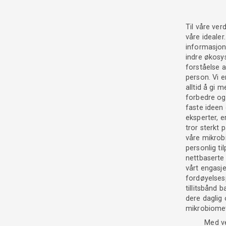
Til våre ver
våre idealer.
informasjon
indre økosy
forståelse 
person. Vi e
alltid å gi 
forbedre og
faste ideen 
eksperter, e
tror sterkt p
våre mikro
personlig ti
nettbaserte
vårt engasje
fordøyelses
tillitsbånd 
dere daglig 
mikrobiome
Med ve