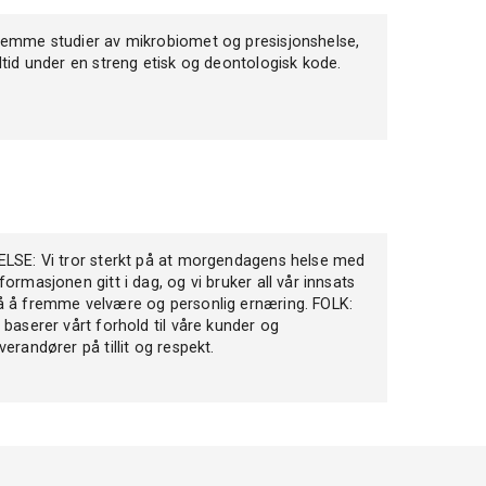
remme studier av mikrobiomet og presisjonshelse,
lltid under en streng etisk og deontologisk kode.
ELSE: Vi tror sterkt på at morgendagens helse med
nformasjonen gitt i dag, og vi bruker all vår innsats
å å fremme velvære og personlig ernæring. FOLK:
i baserer vårt forhold til våre kunder og
verandører på tillit og respekt.