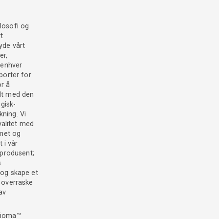
ilosofi og
rt
yde vårt
er,
 enhver
pporter for
or å
dt med den
gisk-
kning. Vi
kvalitet med
met og
 i vår
tprodusent;
s
 og skape et
å overraske
av
abioma™