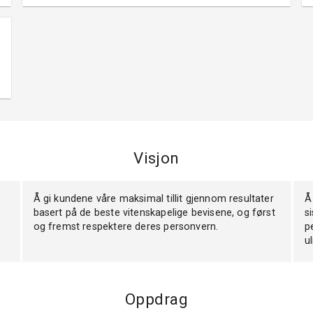
Visjon
Å gi kundene våre maksimal tillit gjennom resultater
Å
basert på de beste vitenskapelige bevisene, og først
s
og fremst respektere deres personvern.
p
u
Oppdrag