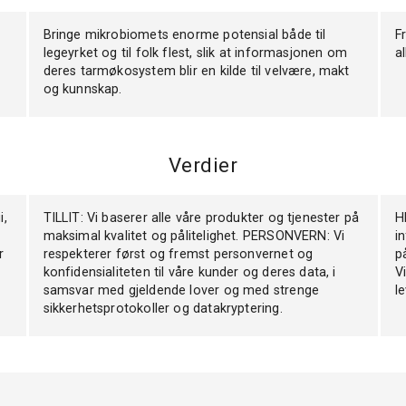
Bringe mikrobiomets enorme potensial både til
F
legeyrket og til folk flest, slik at informasjonen om
a
deres tarmøkosystem blir en kilde til velvære, makt
og kunnskap.
Verdier
i,
TILLIT: Vi baserer alle våre produkter og tjenester på
H
maksimal kvalitet og pålitelighet. PERSONVERN: Vi
i
r
respekterer først og fremst personvernet og
p
konfidensialiteten til våre kunder og deres data, i
V
samsvar med gjeldende lover og med strenge
le
sikkerhetsprotokoller og datakryptering.