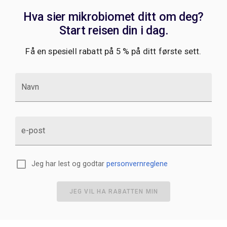
ditt blir sterkere. Det er forskjellen mellom å se et
Hva sier mikrobiomet ditt om deg?
enkelt bilde og forstå hele filmen om helsen din.
Start reisen din i dag.
Få en spesiell rabatt på 5 % på ditt første sett.
Navn
e-post
Jeg har lest og godtar
personvernreglene
JEG VIL HA RABATTEN MIN