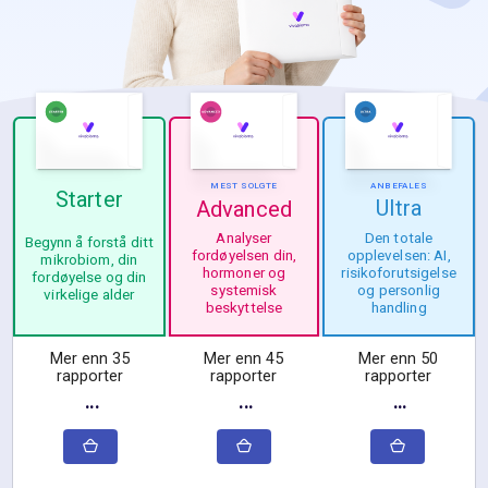
MEST SOLGTE
ANBEFALES
Starter
Ultra
Advanced
Den totale
Analyser
Begynn å forstå ditt
opplevelsen: AI,
fordøyelsen din,
mikrobiom, din
risikoforutsigelse
hormoner og
fordøyelse og din
og personlig
systemisk
virkelige alder
handling
beskyttelse
Mer enn 35
Mer enn 45
Mer enn 50
rapporter
rapporter
rapporter
···
···
···