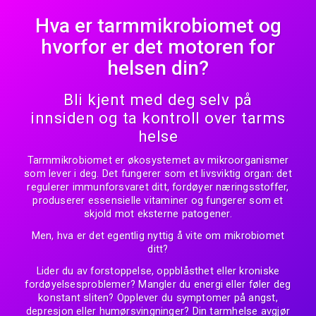
Hva er tarmmikrobiomet og
hvorfor er det motoren for
helsen din?
Bli kjent med deg selv på
innsiden og ta kontroll over tarms
helse
Tarmmikrobiomet er økosystemet av mikroorganismer
som lever i deg. Det fungerer som et livsviktig organ: det
regulerer immunforsvaret ditt, fordøyer næringsstoffer,
produserer essensielle vitaminer og fungerer som et
skjold mot eksterne patogener.
Men, hva er det egentlig nyttig å vite om mikrobiomet
ditt?
Lider du av forstoppelse, oppblåsthet eller kroniske
fordøyelsesproblemer? Mangler du energi eller føler deg
konstant sliten? Opplever du symptomer på angst,
depresjon eller humørsvingninger? Din tarmhelse avgjør