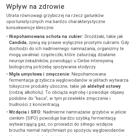
Wpływ na zdrowie
Utrata równowagi grzybiczej na rzecz gatunków
oportunistycznych ma bardzo charakterystyczne
konsekwencje kliniczne:
Niepohamowana ochota na cukier:
Drożdżaki, takie jak
Candida
, żywią się prawie wyłącznie prostymi cukrami. Gdy
dochodzi do ich nadmiernego namnażania, organizmy te
mogą uwalniać cząsteczki, które zaburzają działanie
neuroprzekaźników, powodując u Ciebie intensywną
biologiczną potrzebę spożywania słodyczy.
Mgła umysłowa i zmęczenie:
Niepohamowana
fermentacja grzybicza węglowodanów w jelitach wytwarza
toksyczne produkty uboczne, takie jak
aldehyd octowy
(rodzaj alkoholu). To obciąża wątrobę i powoduje objawy
podobne do "kaca", w tym przewlekłe zmęczenie i
trudności z koncentracją.
Wzdęcia i SIFO:
Nadmierne namnażanie grzybów w jelicie
cienkim (SIFO) powoduje bardzo szybką fermentację
wytwarzającą gaz, co prowadzi do silnego wzdęcia
brzucha niemal natychmiast po spożyciu węglowodanów.