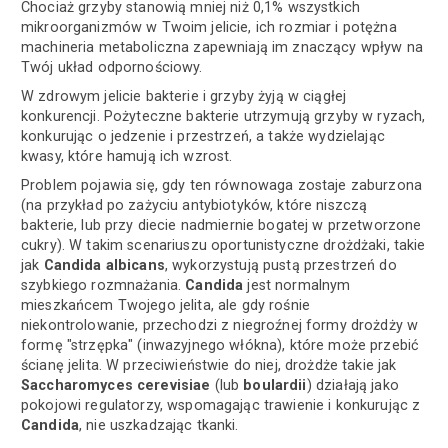
Chociaż grzyby stanowią mniej niż 0,1% wszystkich
mikroorganizmów w Twoim jelicie, ich rozmiar i potężna
machineria metaboliczna zapewniają im znaczący wpływ na
Twój układ odpornościowy.
W zdrowym jelicie bakterie i grzyby żyją w ciągłej
konkurencji. Pożyteczne bakterie utrzymują grzyby w ryzach,
konkurując o jedzenie i przestrzeń, a także wydzielając
kwasy, które hamują ich wzrost.
Problem pojawia się, gdy ten równowaga zostaje zaburzona
(na przykład po zażyciu antybiotyków, które niszczą
bakterie, lub przy diecie nadmiernie bogatej w przetworzone
cukry). W takim scenariuszu oportunistyczne drożdżaki, takie
jak
Candida albicans
, wykorzystują pustą przestrzeń do
szybkiego rozmnażania.
Candida
jest normalnym
mieszkańcem Twojego jelita, ale gdy rośnie
niekontrolowanie, przechodzi z niegroźnej formy drożdży w
formę "strzępka" (inwazyjnego włókna), które może przebić
ścianę jelita. W przeciwieństwie do niej, drożdże takie jak
Saccharomyces cerevisiae
(lub
boulardii
) działają jako
pokojowi regulatorzy, wspomagając trawienie i konkurując z
Candida
, nie uszkadzając tkanki.