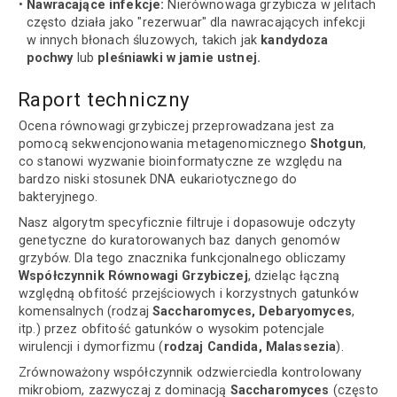
Nawracające infekcje:
Nierównowaga grzybicza w jelitach
często działa jako "rezerwuar" dla nawracających infekcji
w innych błonach śluzowych, takich jak
kandydoza
pochwy
lub
pleśniawki w jamie ustnej.
Raport techniczny
Ocena równowagi grzybiczej przeprowadzana jest za
pomocą sekwencjonowania metagenomicznego
Shotgun
,
co stanowi wyzwanie bioinformatyczne ze względu na
bardzo niski stosunek DNA eukariotycznego do
bakteryjnego.
Nasz algorytm specyficznie filtruje i dopasowuje odczyty
genetyczne do kuratorowanych baz danych genomów
grzybów. Dla tego znacznika funkcjonalnego obliczamy
Współczynnik Równowagi Grzybiczej
, dzieląc łączną
względną obfitość przejściowych i korzystnych gatunków
komensalnych (rodzaj
Saccharomyces, Debaryomyces
,
itp.) przez obfitość gatunków o wysokim potencjale
wirulencji i dymorfizmu (
rodzaj Candida, Malassezia
).
Zrównoważony współczynnik odzwierciedla kontrolowany
mikrobiom, zazwyczaj z dominacją
Saccharomyces
(często