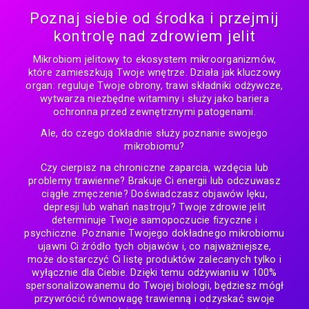
Poznaj siebie od środka i przejmij
kontrolę nad zdrowiem jelit
Mikrobiom jelitowy to ekosystem mikroorganizmów,
które zamieszkują Twoje wnętrze. Działa jak kluczowy
organ: reguluje Twoje obrony, trawi składniki odżywcze,
wytwarza niezbędne witaminy i służy jako bariera
ochronna przed zewnętrznymi patogenami.
Ale, do czego dokładnie służy poznanie swojego
mikrobiomu?
Czy cierpisz na chroniczne zaparcia, wzdęcia lub
problemy trawienne? Brakuje Ci energii lub odczuwasz
ciągłe zmęczenie? Doświadczasz objawów lęku,
depresji lub wahań nastroju? Twoje zdrowie jelit
determinuje Twoje samopoczucie fizyczne i
psychiczne. Poznanie Twojego dokładnego mikrobiomu
ujawni Ci źródło tych objawów i, co najważniejsze,
może dostarczyć Ci listę produktów zalecanych tylko i
wyłącznie dla Ciebie. Dzięki temu odżywianiu w 100%
spersonalizowanemu do Twojej biologii, będziesz mógł
przywrócić równowagę trawienną i odzyskać swoje