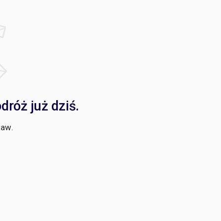
róż już dziś.
taw.