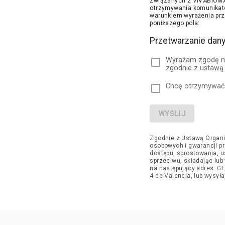
związanych z VIVABIOMA,
otrzymywania komunikató
warunkiem wyrażenia pr
poniższego pola:
Przetwarzanie dan
Wyrażam zgodę n
zgodnie z ustawą
Chcę otrzymywać a
WYŚLIJ
Zgodnie z Ustawą Organi
osobowych i gwarancji p
dostępu, sprostowania, 
sprzeciwu, składając lu
na następujący adres: GE
4 de Valencia, lub wysył