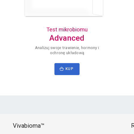
Test mikrobiomu
Advanced
Analizuj swoje trawienie, hormony i
ochronę układową
KUP
Vivabioma™
R