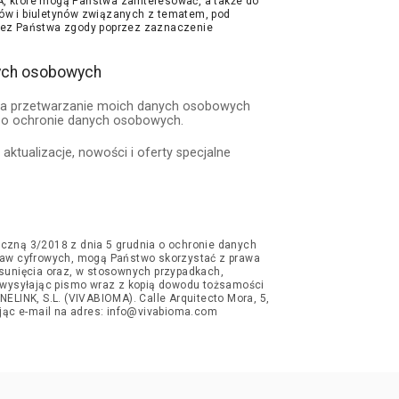
 które mogą Państwa zainteresować, a także do
w i biuletynów związanych z tematem, pod
zez Państwa zgody poprzez zaznaczenie
ych osobowych
a przetwarzanie moich danych osobowych
 o ochronie danych osobowych.
ktualizacje, nowości i oferty specjalne
czną 3/2018 z dnia 5 grudnia o ochronie danych
raw cyfrowych, mogą Państwo skorzystać z prawa
usunięcia oraz, w stosownych przypadkach,
b wysyłając pismo wraz z kopią dowodu tożsamości
NELINK, S.L. (VIVABIOMA). Calle Arquitecto Mora, 5,
ając e-mail na adres: info@vivabioma.com