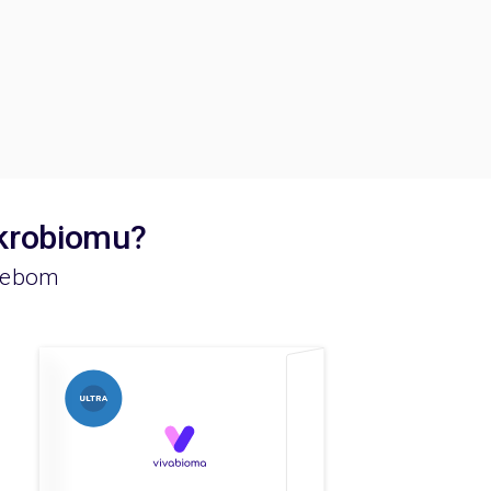
ikrobiomu?
rzebom