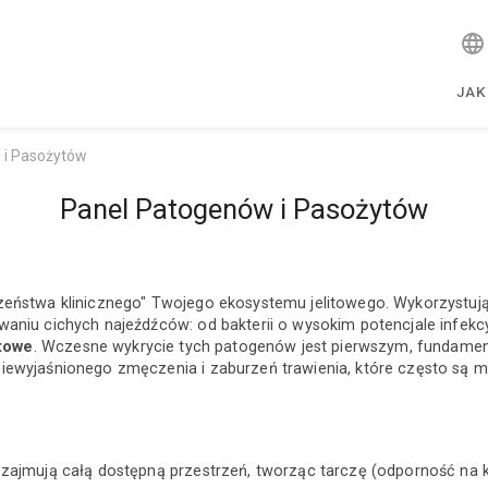
JAK
 i Pasożytów
Panel Patogenów i Pasożytów
czeństwa klinicznego" Twojego ekosystemu jelitowego. Wykorzystu
waniu cichych najeźdźców: od bakterii o wysokim potencjale infe
itowe
. Wczesne wykrycie tych patogenów jest pierwszym, fundame
iewyjaśnionego zmęczenia i zaburzeń trawienia, które często są m
zajmują całą dostępną przestrzeń, tworząc tarczę (odporność na k