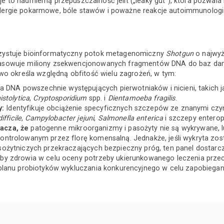
uje to nadmierną przepuszczalność jelit („leaky gut”), która pozwa
 alergie pokarmowe, bóle stawów i poważne reakcje autoimmunologi
zystuje bioinformatyczny potok metagenomiczny
Shotgun
o najwyż
asowuje miliony zsekwencjonowanych fragmentów DNA do baz da
wo określa względną obfitość wielu zagrożeń, w tym:
 DNA powszechnie występujących pierwotniaków i nicieni, takich 
stolytica
,
Cryptosporidium
spp. i
Dientamoeba fragilis
.
y:
Identyfikuje obciążenie specyficznych szczepów ze znanymi czynni
ifficile
,
Campylobacter jejuni
,
Salmonella enterica
i szczepy entero
acza, że
patogenne mikroorganizmy i pasożyty nie są wykrywane, 
ntrolowanym przez florę komensalną. Jednakże, jeśli wykryta zost
ożytniczych przekraczających bezpieczny próg, ten panel dostarcz
by zdrowia w celu oceny potrzeby ukierunkowanego leczenia przec
 planu probiotyków wykluczania konkurencyjnego w celu zapobieg