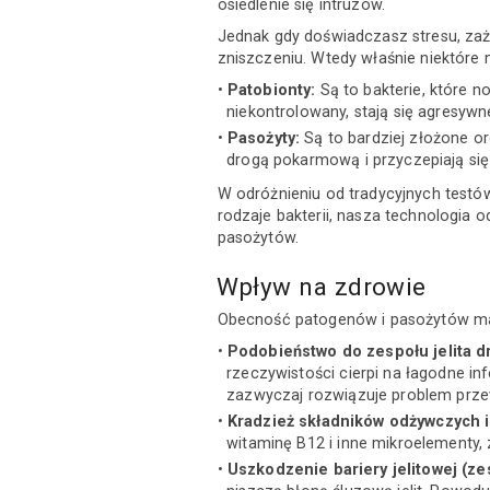
osiedlenie się intruzów.
Jednak gdy doświadczasz stresu, zaży
zniszczeniu. Wtedy właśnie niektóre
Patobionty:
Są to bakterie, które no
niekontrolowany, stają się agresyw
Pasożyty:
Są to bardziej złożone o
drogą pokarmową i przyczepiają się 
W odróżnieniu od tradycyjnych test
rodzaje bakterii, nasza technologia 
pasożytów.
Wpływ na zdrowie
Obecność patogenów i pasożytów ma 
Podobieństwo do zespołu jelita dr
rzeczywistości cierpi na łagodne inf
zazwyczaj rozwiązuje problem przew
Kradzież składników odżywczych 
witaminę B12 i inne mikroelementy,
Uszkodzenie bariery jelitowej (ze