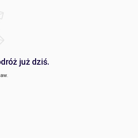
róż już dziś.
taw.