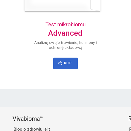
Test mikrobiomu
Advanced
Analizuj swoje trawienie, hormony i
ochronę układową
KUP
Vivabioma™
R
Blog o zdrowiu jelit