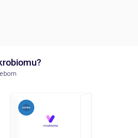
ikrobiomu?
rzebom