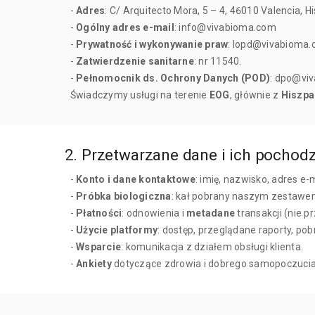
-
Adres
: C/ Arquitecto Mora, 5 – 4, 46010 Valencia, H
-
Ogólny adres e-mail
: info@vivabioma.com
-
Prywatność i wykonywanie praw
: lopd@vivabioma
-
Zatwierdzenie sanitarne
: nr 11540.
-
Pełnomocnik ds. Ochrony Danych (POD)
: dpo@viv
Świadczymy usługi na terenie
EOG
, głównie z
Hiszpa
2. Przetwarzane dane i ich pochod
-
Konto i dane kontaktowe
: imię, nazwisko, adres e-
-
Próbka biologiczna
: kał pobrany naszym zestawe
-
Płatności
: odnowienia i
metadane
transakcji (nie 
-
Użycie platformy
: dostęp, przeglądane raporty, pob
-
Wsparcie
: komunikacja z działem obsługi klienta.
-
Ankiety
dotyczące zdrowia i dobrego samopoczucia 