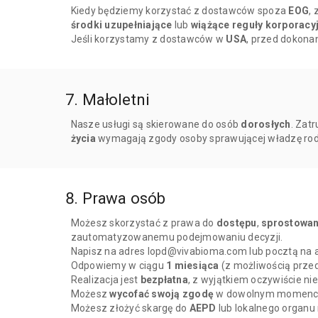
Kiedy będziemy korzystać z dostawców spoza
EOG
,
środki uzupełniające
lub
wiążące reguły korporacy
Jeśli korzystamy z dostawców w
USA
, przed dokona
7. Małoletni
Nasze usługi są skierowane do osób
dorosłych
. Zat
życia
wymagają zgody osoby sprawującej władzę rodz
8. Prawa osób
Możesz skorzystać z prawa do
dostępu
,
sprostowan
zautomatyzowanemu podejmowaniu decyzji.
Napisz na adres lopd@vivabioma.com lub pocztą na 
Odpowiemy w ciągu
1 miesiąca
(z możliwością prze
Realizacja jest
bezpłatna
, z wyjątkiem oczywiście n
Możesz
wycofać swoją zgodę
w dowolnym momenci
Możesz złożyć skargę do
AEPD
lub lokalnego organu