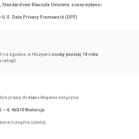
,
Standardowe Klauzule Umowne
,
oceny wpływu
i
–U.S. Data Privacy Framework (DPF)
.
h na zgodzie, w Hiszpanii
osoby poniżej 14 roku
a
usługi).
także prawa do
nie
podlegania wyłącznie
5 – 4, 46010 Walencja
.
zona rozsądna opłata).