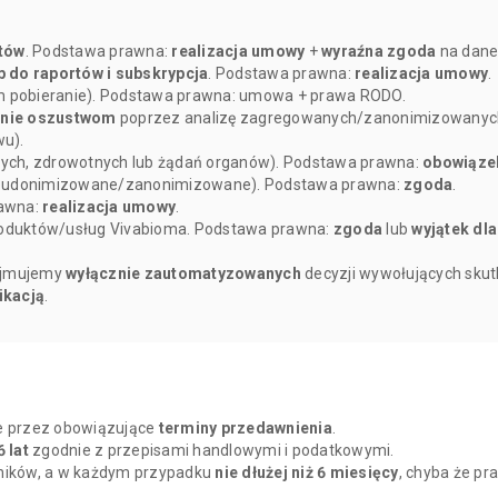
rtów
. Podstawa prawna:
realizacja umowy
+
wyraźna zgoda
na dane
p do raportów i subskrypcja
. Podstawa prawna:
realizacja umowy
.
m pobieranie). Podstawa prawna: umowa + prawa RODO.
anie oszustwom
poprzez analizę zagregowanych/zanonimizowanych 
u).
wych, zdrowotnych lub żądań organów). Podstawa prawna:
obowiąze
seudonimizowane/zanonimizowane). Podstawa prawna:
zgoda
.
rawna:
realizacja umowy
.
oduktów/usług Vivabioma. Podstawa prawna:
zgoda
lub
wyjątek dla
dejmujemy
wyłącznie zautomatyzowanych
decyzji wywołujących skut
ikacją
.
nie przez obowiązujące
terminy przedawnienia
.
6 lat
zgodnie z przepisami handlowymi i podatkowymi.
yników, a w każdym przypadku
nie dłużej niż 6 miesięcy
, chyba że p