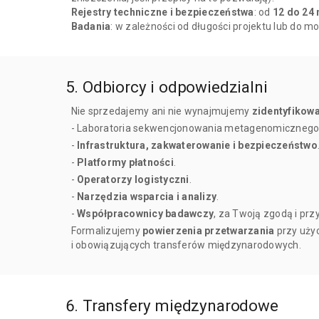
Rejestry techniczne i bezpieczeństwa
: od
12 do 24 
Badania
: w zależności od długości projektu lub do 
5. Odbiorcy i odpowiedzialni
Nie sprzedajemy ani nie wynajmujemy
zidentyfikow
- Laboratoria sekwencjonowania metagenomicznego
-
Infrastruktura, zakwaterowanie i bezpieczeństwo
-
Platformy płatności
.
-
Operatorzy logistyczni
.
-
Narzędzia wsparcia i analizy
.
-
Współpracownicy badawczy
, za Twoją zgodą i p
Formalizujemy
powierzenia przetwarzania
przy uży
i obowiązujących transferów międzynarodowych.
6. Transfery międzynarodowe