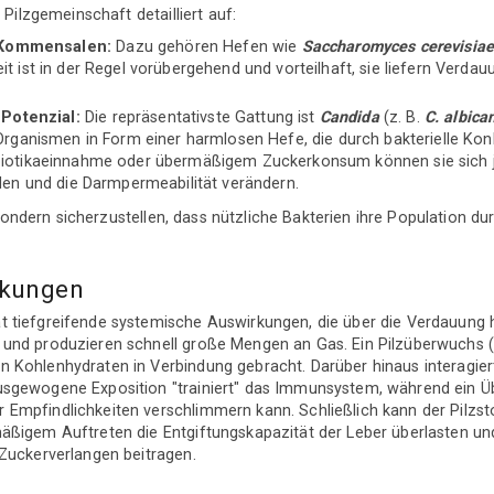
 Pilzgemeinschaft detailliert auf:
 Kommensalen:
Dazu gehören Hefen wie
Saccharomyces cerevisia
it ist in der Regel vorübergehend und vorteilhaft, sie liefern Verd
Potenzial:
Die repräsentativste Gattung ist
Candida
(z. B.
C. albica
rganismen in Form einer harmlosen Hefe, die durch bakterielle Konku
iotikaeinnahme oder übermäßigem Zuckerkonsum können sie sich j
den und die Darmpermeabilität verändern.
n, sondern sicherzustellen, dass nützliche Bakterien ihre Population d
rkungen
t tiefgreifende systemische Auswirkungen, die über die Verdauung
und produzieren schnell große Mengen an Gas. Ein Pilzüberwuchs (S
 Kohlenhydraten in Verbindung gebracht. Darüber hinaus interagiert
usgewogene Exposition "trainiert" das Immunsystem, während ein 
 Empfindlichkeiten verschlimmern kann. Schließlich kann der Pilz
mäßigem Auftreten die Entgiftungskapazität der Leber überlasten u
 Zuckerverlangen beitragen.