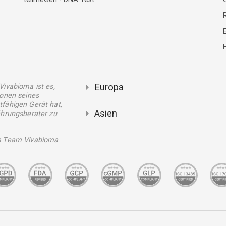
E
H
Europa
Vivabioma ist es,
ionen seines
fähigen Gerät hat,
Asien
ährungsberater zu
s Team Vivabioma