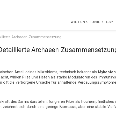
WIE FUNKTIONIERT ES?
aillierte Archaeen-Zusammensetzung
Detaillierte Archaeen-Zusammensetzun
tischen Anteil deines Mikrobioms, technisch bekannt als
Mykobion
cht, wirken Pilze und Hefen als starke Modulatoren des Immunsyst
tion oft die verborgene Ursache für anhaltende Verdauungssymptome
kraft des Darms darstellen, fungieren Pilze als hochempfindliches
eichnet sich durch eine geringe Biomasse, aber eine stabile Vielfalt