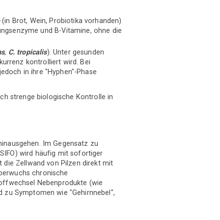
e
(in Brot, Wein, Probiotika vorhanden)
auungsenzyme und B-Vitamine, ohne die
ns
,
C. tropicalis
). Unter gesunden
rrenz kontrolliert wird. Bei
edoch in ihre "Hyphen"-Phase
urch strenge biologische Kontrolle in
 hinausgehen. Im Gegensatz zu
IFO) wird häufig mit sofortiger
 die Zellwand von Pilzen direkt mit
Überwuchs chronische
stoffwechsel Nebenprodukte (wie
nd zu Symptomen wie "Gehirnnebel",