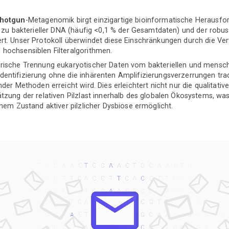
hotgun
-Metagenomik birgt einzigartige bioinformatische Herausfo
h zu bakterieller DNA (häufig <0,1 % der Gesamtdaten) und der robust
rt. Unser Protokoll überwindet diese Einschränkungen durch die Ve
hochsensiblen Filteralgorithmen.
erische Trennung eukaryotischer Daten vom bakteriellen und mensch
entifizierung ohne die inhärenten Amplifizierungsverzerrungen trad
der Methoden erreicht wird. Dies erleichtert nicht nur die qualitati
ätzung der relativen Pilzlast innerhalb des globalen Ökosystems, wa
inem Zustand aktiver pilzlicher Dysbiose ermöglicht.