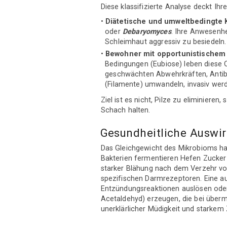
Diese klassifizierte Analyse deckt Ihre
Diätetische und umweltbedingte
oder
Debaryomyces
. Ihre Anwesenhe
Schleimhaut aggressiv zu besiedeln.
Bewohner mit opportunistischem 
Bedingungen (Eubiose) leben diese O
geschwächten Abwehrkräften, Antib
(Filamente) umwandeln, invasiv wer
Ziel ist es nicht, Pilze zu eliminiere
Schach halten.
Gesundheitliche Auswi
Das Gleichgewicht des Mikrobioms ha
Bakterien fermentieren Hefen Zucker 
starker Blähung nach dem Verzehr von
spezifischen Darmrezeptoren. Eine a
Entzündungsreaktionen auslösen oder
Acetaldehyd) erzeugen, die bei über
unerklärlicher Müdigkeit und starkem