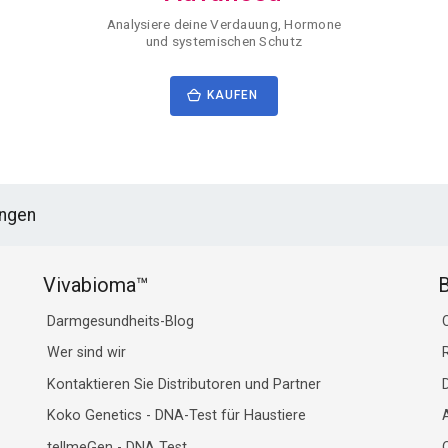
Analysiere deine Verdauung, Hormone
und systemischen Schutz
KAUFEN
ungen
Vivabioma™
B
Darmgesundheits-Blog
C
Wer sind wir
Kontaktieren Sie Distributoren und Partner
Koko Genetics - DNA-Test für Haustiere
tellmeGen - DNA Test
Q