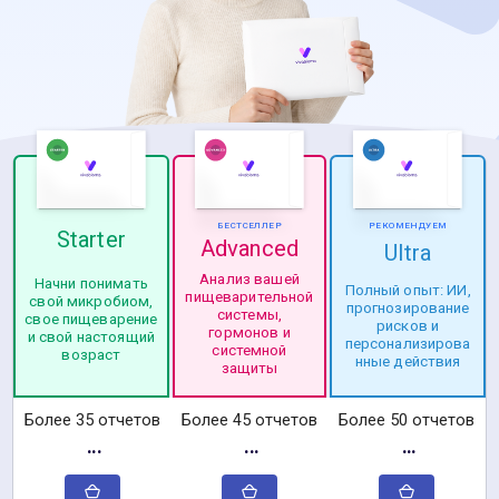
БЕСТСЕЛЛЕР
РЕКОМЕНДУЕМ
Starter
Advanced
Ultra
Анализ вашей
Начни понимать
Полный опыт: ИИ,
пищеварительной
свой микробиом,
прогнозирование
системы,
свое пищеварение
рисков и
гормонов и
и свой настоящий
персонализирова
системной
возраст
нные действия
защиты
Более 35 отчетов
Более 45 отчетов
Более 50 отчетов
···
···
···