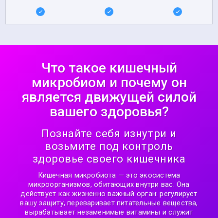
Что такое кишечный
микробиом и почему он
является движущей силой
вашего здоровья?
Познайте себя изнутри и
возьмите под контроль
здоровье своего кишечника
Кишечная микробиота — это экосистема
микроорганизмов, обитающих внутри вас. Она
действует как жизненно важный орган: регулирует
вашу защиту, переваривает питательные вещества,
вырабатывает незаменимые витамины и служит