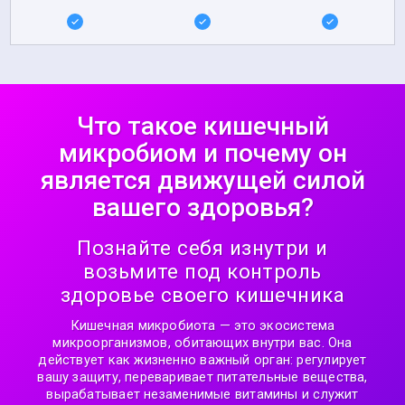
Что такое кишечный
микробиом и почему он
является движущей силой
вашего здоровья?
Познайте себя изнутри и
возьмите под контроль
здоровье своего кишечника
Кишечная микробиота — это экосистема
микроорганизмов, обитающих внутри вас. Она
действует как жизненно важный орган: регулирует
вашу защиту, переваривает питательные вещества,
вырабатывает незаменимые витамины и служит