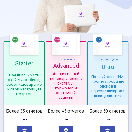
БЕСТСЕЛЛЕР
РЕКОМЕНДУЕМ
Starter
Advanced
Ultra
Анализ вашей
Начни понимать
Полный опыт: ИИ,
пищеварительной
свой микробиом,
прогнозирование
системы,
свое пищеварение
рисков и
гормонов и
и свой настоящий
персонализирова
системной
возраст
нные действия
защиты
Более 35 отчетов
Более 45 отчетов
Более 50 отчетов
···
···
···