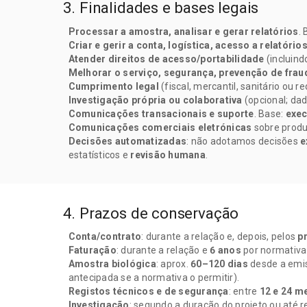
3. Finalidades e bases legais
Processar a amostra, analisar e gerar relatórios
.
Criar e gerir a conta, logística, acesso a relatório
Atender direitos de acesso/portabilidade
(incluind
Melhorar o serviço, segurança, prevenção de frau
Cumprimento legal
(fiscal, mercantil, sanitário ou 
Investigação própria ou colaborativa
(opcional; da
Comunicações transacionais e suporte
. Base:
exec
Comunicações comerciais eletrónicas
sobre produ
Decisões automatizadas
: não adotamos decisões
e
estatísticos e
revisão humana
.
4. Prazos de conservação
Conta/contrato
: durante a relação e, depois, pelos
p
Faturação
: durante a relação e
6 anos
por normativa 
Amostra biológica
: aprox.
60–120 dias
desde a emis
antecipada se a normativa o permitir).
Registos técnicos e de segurança
: entre
12 e 24 m
Investigação
: segundo a duração do projeto ou até 