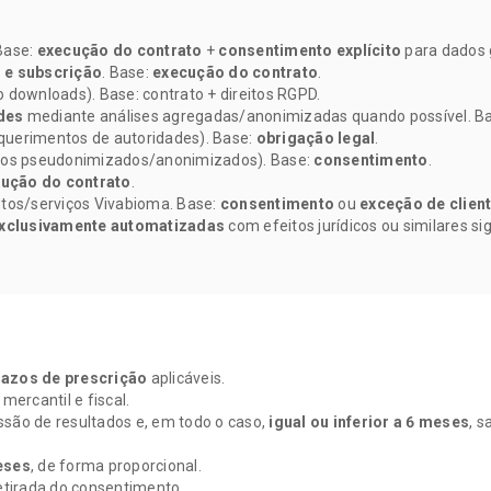
 Base:
execução do contrato
+
consentimento explícito
para dados 
s e subscrição
. Base:
execução do contrato
.
o downloads). Base: contrato + direitos RGPD.
des
mediante análises agregadas/anonimizadas quando possível. B
requerimentos de autoridades). Base:
obrigação legal
.
dos pseudonimizados/anonimizados). Base:
consentimento
.
ução do contrato
.
tos/serviços Vivabioma. Base:
consentimento
ou
exceção de client
xclusivamente automatizadas
com efeitos jurídicos ou similares si
razos de prescrição
aplicáveis.
mercantil e fiscal.
são de resultados e, em todo o caso,
igual ou inferior a 6 meses
, s
eses
, de forma proporcional.
retirada do consentimento.