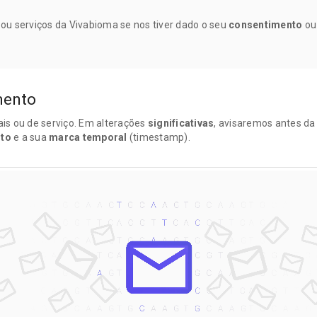
u serviços da Vivabioma se nos tiver dado o seu
consentimento
ou 
mento
gais ou de serviço. Em alterações
significativas
, avisaremos antes d
nto
e a sua
marca temporal
(timestamp).