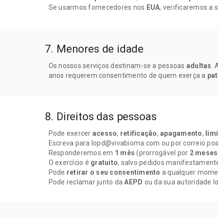
Se usarmos fornecedores nos
EUA
, verificaremos a 
7. Menores de idade
Os nossos serviços destinam-se a pessoas
adultas
. 
anos requerem consentimento de quem exerça a
pat
8. Direitos das pessoas
Pode exercer
acesso
,
retificação
,
apagamento
,
lim
Escreva para lopd@vivabioma.com ou por correio pos
Responderemos em
1 mês
(prorrogável por
2 meses
O exercício é
gratuito
, salvo pedidos manifestamente
Pode
retirar o seu consentimento
a qualquer mome
Pode reclamar junto da
AEPD
ou da sua autoridade lo