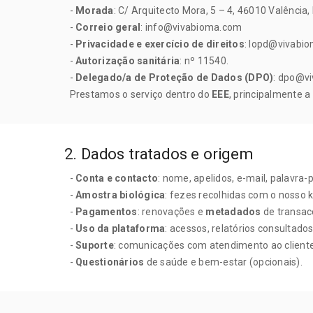
-
Morada
: C/ Arquitecto Mora, 5 – 4, 46010 Valência
-
Correio geral
: info@vivabioma.com
-
Privacidade e exercício de direitos
: lopd@vivabi
-
Autorização sanitária
: nº 11540.
-
Delegado/a de Proteção de Dados (DPO)
: dpo@vi
Prestamos o serviço dentro do
EEE
, principalmente a
2. Dados tratados e origem
-
Conta e contacto
: nome, apelidos, e-mail, palavra-
-
Amostra biológica
: fezes recolhidas com o nosso ki
-
Pagamentos
: renovações e
metadados
de transac
-
Uso da plataforma
: acessos, relatórios consultado
-
Suporte
: comunicações com atendimento ao cliente
-
Questionários
de saúde e bem-estar (opcionais).