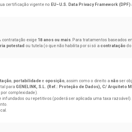
sua certificação vigente no
EU–U.S. Data Privacy Framework (DPF)
A contratação exige
18 anos ou mais
. Para tratamentos baseados 
ria potestad
ou tutela (o que não habilita por si só a
contratação
do 
itação
,
portabilidade
e
oposição
, assim como o direito a
não
ser ob
tal para
GENELINK, S.L. (Ref.: Proteção de Dados), C/ Arquiteto M
por complexidade).
 infundados ou repetitivos (poderá ser aplicada uma taxa razoável).
nto.
cal.