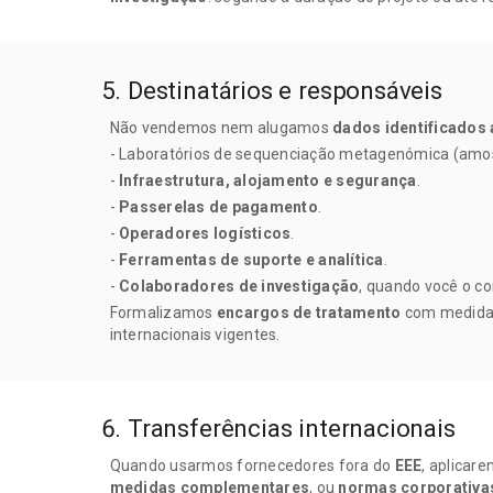
5. Destinatários e responsáveis
Não vendemos nem alugamos
dados identificados a
- Laboratórios de sequenciação metagenómica (amos
-
Infraestrutura, alojamento e segurança
.
-
Passerelas de pagamento
.
-
Operadores logísticos
.
-
Ferramentas de suporte e analítica
.
-
Colaboradores de investigação
, quando você o c
Formalizamos
encargos de tratamento
com medidas
internacionais vigentes.
6. Transferências internacionais
Quando usarmos fornecedores fora do
EEE
, aplicar
medidas complementares
, ou
normas corporativas