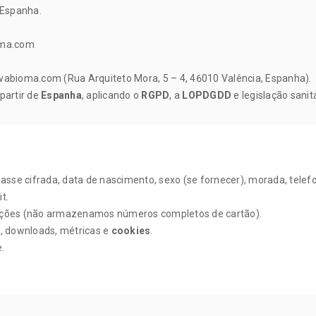
, Espanha.
oma.com
vabioma.com (Rua Arquiteto Mora, 5 – 4, 46010 Valência, Espanha).
 partir de
Espanha
, aplicando o
RGPD
, a
LOPDGDD
e legislação sanit
passe cifrada, data de nascimento, sexo (se fornecer), morada, telefo
t.
ções (não armazenamos números completos de cartão).
s, downloads, métricas e
cookies
.
.