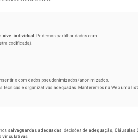
 nível individual
. Podemos partilhar dados com:
tra codificada).
onsentir e com dados pseudonimizados/anonimizados.
 técnicas e organizativas adequadas. Manteremos na Web uma
lis
emos
salvaguardas adequadas
: decisões de
adequação
,
Cláusulas 
 vinculativas
.