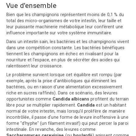
Vue d'ensemble
Bien que les champignons représentent moins de 0,1 % du
total des micro-organismes de votre intestin, leur taille et
leur puissante machinerie métabolique leur confèrent une
influence importante sur votre système immunitaire.
Dans un intestin sain, les bactéries et les champignons vivent
dans une compétition constante. Les bactéries bénéfiques
tiennent les champignons en échec en rivalisant pour la
nourriture et l'espace, en plus de sécréter des acides qui
ralentissent leur croissance.
Le problème survient lorsque cet équilibre est rompu (par
exemple, après la prise d'antibiotiques qui éliminent les
bactéries, ou en raison d'une alimentation excessivement
riche en sucres raffinés). Dans ce scénario, des levures
opportunistes comme
Candida albicans
profitent du terrain
libre pour se multiplier rapidement.
Candida
est un habitant
normal de votre intestin, mais lorsqu'il prolifère de manière
incontrôlée, il passe d'une forme de levure inoffensive à une
forme "d'hyphe" (un filament invasif) qui peut percer la paroi
intestinale. En revanche, des levures comme
Saccharomyces cerevisiae
(ou
boulardii
) agissent comme