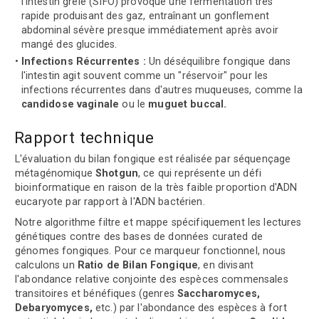
l'intestin grêle (SIFO) provoque une fermentation très
rapide produisant des gaz, entraînant un gonflement
abdominal sévère presque immédiatement après avoir
mangé des glucides.
Infections Récurrentes :
Un déséquilibre fongique dans
l'intestin agit souvent comme un "réservoir" pour les
infections récurrentes dans d'autres muqueuses, comme la
candidose vaginale
ou le
muguet buccal.
Rapport technique
L'évaluation du bilan fongique est réalisée par séquençage
métagénomique
Shotgun
, ce qui représente un défi
bioinformatique en raison de la très faible proportion d'ADN
eucaryote par rapport à l'ADN bactérien.
Notre algorithme filtre et mappe spécifiquement les lectures
génétiques contre des bases de données curated de
génomes fongiques. Pour ce marqueur fonctionnel, nous
calculons un
Ratio de Bilan Fongique
, en divisant
l'abondance relative conjointe des espèces commensales
transitoires et bénéfiques (genres
Saccharomyces,
Debaryomyces,
etc.) par l'abondance des espèces à fort