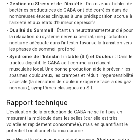
Gestion du Stress et de l'Anxiété :
Des niveaux faibles de
bactéries productrices de GABA ont été corrélés dans de
nombreuses études cliniques à une prédisposition accrue à
l'anxiété et aux états d'humeur dépressifs.
Qualité du Sommeil :
Étant un neurotransmetteur clé pour
la relaxation du système nerveux central, une production
nocturne adéquate dans l'intestin favorise la transition vers
les phases de sommeil profond.
Syndrome de l'Intestin Irritable (SII) et Douleur :
Dans le
tractus digestif, le GABA agit comme un relaxant
musculaire local. Une bonne production aide à prévenir les
spasmes douloureux, les crampes et réduit l'hypersensibilité
viscérale (la sensation de douleur exagérée face à des gaz
normaux), symptômes classiques du SII.
Rapport technique
L'évaluation de la production de GABA ne se fait pas en
mesurant la molécule dans les selles (car elle est très
volatile et rapidement consommée), mais en quantifiant le
potentiel fonctionnel du microbiome.
En utilisant le séquençage métagénomique
Shotgun
, notre