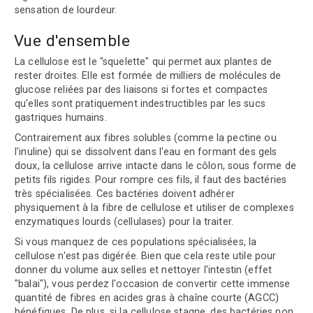
sensation de lourdeur.
Vue d'ensemble
La cellulose est le "squelette" qui permet aux plantes de
rester droites. Elle est formée de milliers de molécules de
glucose reliées par des liaisons si fortes et compactes
qu'elles sont pratiquement indestructibles par les sucs
gastriques humains.
Contrairement aux fibres solubles (comme la pectine ou
l'inuline) qui se dissolvent dans l'eau en formant des gels
doux, la cellulose arrive intacte dans le côlon, sous forme de
petits fils rigides. Pour rompre ces fils, il faut des bactéries
très spécialisées. Ces bactéries doivent adhérer
physiquement à la fibre de cellulose et utiliser de complexes
enzymatiques lourds (cellulases) pour la traiter.
Si vous manquez de ces populations spécialisées, la
cellulose n'est pas digérée. Bien que cela reste utile pour
donner du volume aux selles et nettoyer l'intestin (effet
"balai"), vous perdez l'occasion de convertir cette immense
quantité de fibres en acides gras à chaîne courte (AGCC)
bénéfiques. De plus, si la cellulose stagne, des bactéries non