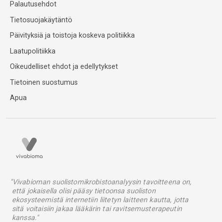
Palautusehdot
Tietosuojakäytäntö
Päivityksiä ja toistoja koskeva politiikka
Laatupolitiikka
Oikeudelliset ehdot ja edellytykset
Tietoinen suostumus
Apua
"Vivabioman suolistomikrobistoanalyysin tavoitteena on,
että jokaisella olisi pääsy tietoonsa suoliston
ekosysteemistä internetiin liitetyn laitteen kautta, jotta
sitä voitaisiin jakaa lääkärin tai ravitsemusterapeutin
kanssa."