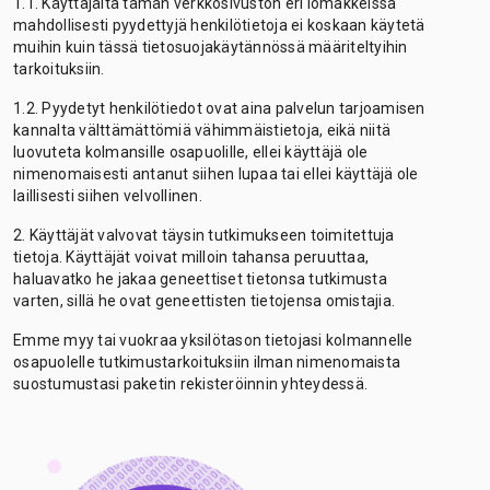
1.1. Käyttäjältä tämän verkkosivuston eri lomakkeissa
mahdollisesti pyydettyjä henkilötietoja ei koskaan käytetä
muihin kuin tässä tietosuojakäytännössä määriteltyihin
tarkoituksiin.
1.2. Pyydetyt henkilötiedot ovat aina palvelun tarjoamisen
kannalta välttämättömiä vähimmäistietoja, eikä niitä
luovuteta kolmansille osapuolille, ellei käyttäjä ole
nimenomaisesti antanut siihen lupaa tai ellei käyttäjä ole
laillisesti siihen velvollinen.
2. Käyttäjät valvovat täysin tutkimukseen toimitettuja
tietoja. Käyttäjät voivat milloin tahansa peruuttaa,
haluavatko he jakaa geneettiset tietonsa tutkimusta
varten, sillä he ovat geneettisten tietojensa omistajia.
Emme myy tai vuokraa yksilötason tietojasi kolmannelle
osapuolelle tutkimustarkoituksiin ilman nimenomaista
suostumustasi paketin rekisteröinnin yhteydessä.