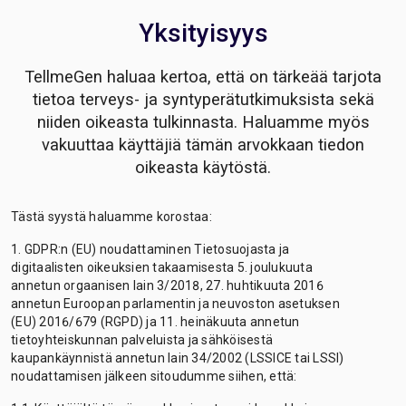
Yksityisyys
TellmeGen haluaa kertoa, että on tärkeää tarjota
tietoa terveys- ja syntyperätutkimuksista sekä
niiden oikeasta tulkinnasta. Haluamme myös
vakuuttaa käyttäjiä tämän arvokkaan tiedon
oikeasta käytöstä.
Tästä syystä haluamme korostaa:
1. GDPR:n (EU) noudattaminen Tietosuojasta ja
digitaalisten oikeuksien takaamisesta 5. joulukuuta
annetun orgaanisen lain 3/2018, 27. huhtikuuta 2016
annetun Euroopan parlamentin ja neuvoston asetuksen
(EU) 2016/679 (RGPD) ja 11. heinäkuuta annetun
tietoyhteiskunnan palveluista ja sähköisestä
kaupankäynnistä annetun lain 34/2002 (LSSICE tai LSSI)
noudattamisen jälkeen sitoudumme siihen, että: