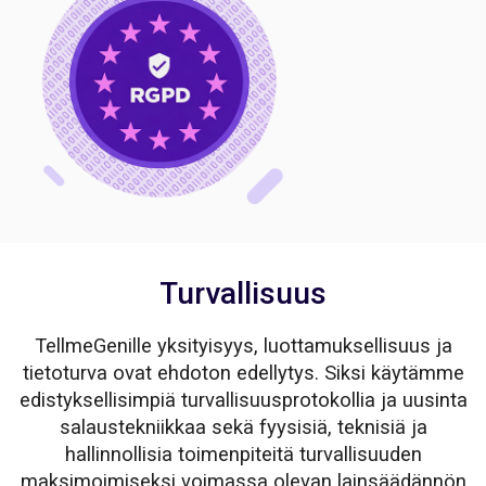
Turvallisuus
TellmeGenille yksityisyys, luottamuksellisuus ja
tietoturva ovat ehdoton edellytys. Siksi käytämme
edistyksellisimpiä turvallisuusprotokollia ja uusinta
salaustekniikkaa sekä fyysisiä, teknisiä ja
hallinnollisia toimenpiteitä turvallisuuden
maksimoimiseksi voimassa olevan lainsäädännön