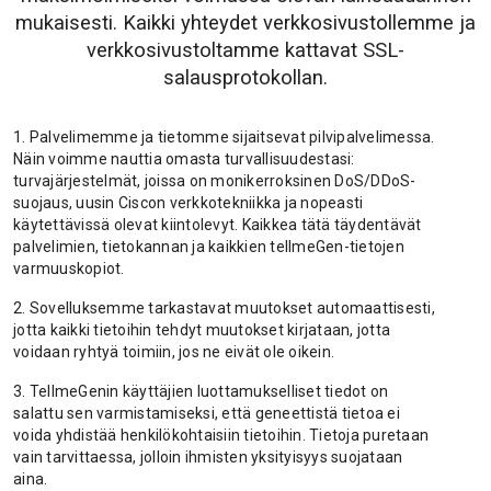
mukaisesti. Kaikki yhteydet verkkosivustollemme ja
verkkosivustoltamme kattavat SSL-
salausprotokollan.
1. Palvelimemme ja tietomme sijaitsevat pilvipalvelimessa.
Näin voimme nauttia omasta turvallisuudestasi:
turvajärjestelmät, joissa on monikerroksinen DoS/DDoS-
suojaus, uusin Ciscon verkkotekniikka ja nopeasti
käytettävissä olevat kiintolevyt. Kaikkea tätä täydentävät
palvelimien, tietokannan ja kaikkien tellmeGen-tietojen
varmuuskopiot.
2. Sovelluksemme tarkastavat muutokset automaattisesti,
jotta kaikki tietoihin tehdyt muutokset kirjataan, jotta
voidaan ryhtyä toimiin, jos ne eivät ole oikein.
3. TellmeGenin käyttäjien luottamukselliset tiedot on
salattu sen varmistamiseksi, että geneettistä tietoa ei
voida yhdistää henkilökohtaisiin tietoihin. Tietoja puretaan
vain tarvittaessa, jolloin ihmisten yksityisyys suojataan
aina.