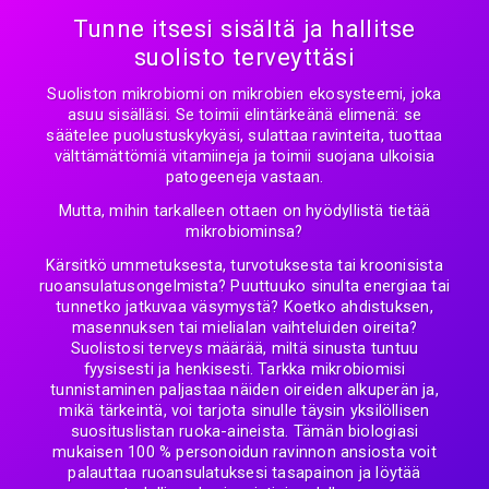
Tunne itsesi sisältä ja hallitse
suolisto terveyttäsi
Suoliston mikrobiomi on mikrobien ekosysteemi, joka
asuu sisälläsi. Se toimii elintärkeänä elimenä: se
säätelee puolustuskykyäsi, sulattaa ravinteita, tuottaa
välttämättömiä vitamiineja ja toimii suojana ulkoisia
patogeeneja vastaan.
Mutta, mihin tarkalleen ottaen on hyödyllistä tietää
mikrobiominsa?
Kärsitkö ummetuksesta, turvotuksesta tai kroonisista
ruoansulatusongelmista? Puuttuuko sinulta energiaa tai
tunnetko jatkuvaa väsymystä? Koetko ahdistuksen,
masennuksen tai mielialan vaihteluiden oireita?
Suolistosi terveys määrää, miltä sinusta tuntuu
fyysisesti ja henkisesti. Tarkka mikrobiomisi
tunnistaminen paljastaa näiden oireiden alkuperän ja,
mikä tärkeintä, voi tarjota sinulle täysin yksilöllisen
suosituslistan ruoka-aineista. Tämän biologiasi
mukaisen 100 % personoidun ravinnon ansiosta voit
palauttaa ruoansulatuksesi tasapainon ja löytää