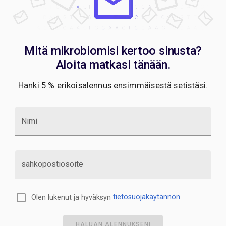
Mitä mikrobiomisi kertoo sinusta?
Aloita matkasi tänään.
Hanki 5 % erikoisalennus ensimmäisestä setistäsi.
Nimi
sähköpostiosoite
Olen lukenut ja hyväksyn
tietosuojakäytännön
HALUAN ALENNUKSENI