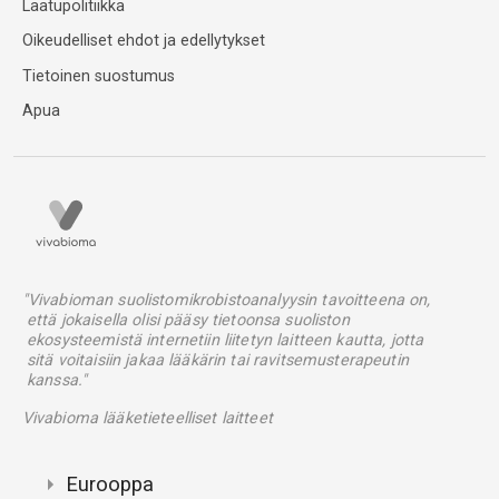
Laatupolitiikka
Oikeudelliset ehdot ja edellytykset
Tietoinen suostumus
Apua
"Vivabioman suolistomikrobistoanalyysin tavoitteena on,
että jokaisella olisi pääsy tietoonsa suoliston
ekosysteemistä internetiin liitetyn laitteen kautta, jotta
sitä voitaisiin jakaa lääkärin tai ravitsemusterapeutin
kanssa."
Vivabioma lääketieteelliset laitteet
Eurooppa