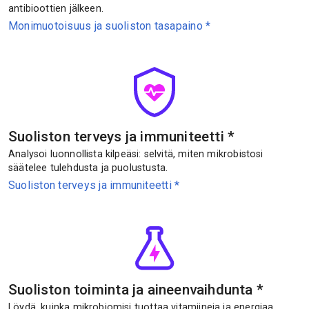
antibioottien jälkeen.
Monimuotoisuus ja suoliston tasapaino
*
Suoliston terveys ja immuniteetti
*
Analysoi luonnollista kilpeäsi: selvitä, miten mikrobistosi
säätelee tulehdusta ja puolustusta.
Suoliston terveys ja immuniteetti
*
Suoliston toiminta ja aineenvaihdunta
*
Löydä, kuinka mikrobiomisi tuottaa vitamiineja ja energiaa