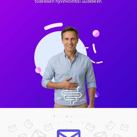
todellisen hyvinvointisi uudelleen.