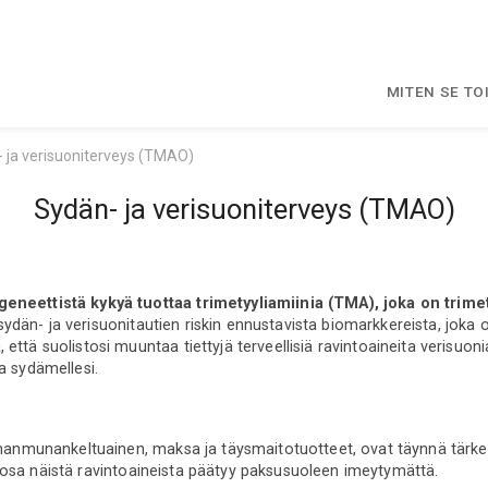
MITEN SE TO
 ja verisuoniterveys (TMAO)
Sydän- ja verisuoniterveys (TMAO)
geneettistä kykyä tuottaa trimetyyliamiinia (TMA), joka on trim
ydän- ja verisuonitautien riskin ennustavista biomarkkereista, joka
ttä suolistosi muuntaa tiettyjä terveellisiä ravintoaineita verisuonias
a sydämellesi.
kananmunankeltuainen, maksa ja täysmaitotuotteet, ovat täynnä tärke
osa näistä ravintoaineista päätyy paksusuoleen imeytymättä.