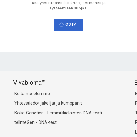
Analysoi ruoansulatuksesi, hormonisi ja
systeemisen suojasi
OSTA
Vivabioma™
E
Keitä me olemme
Yhteystiedot jakelijat ja kumppanit
Koko Genetics - Lemmikkieläinten DNA-testi
tellmeGen - DNA-testi
P
L