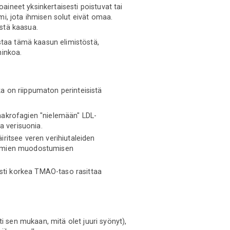
ineet yksinkertaisesti poistuvat tai
ymi, jota ihmisen solut eivät omaa.
istä kaasua.
taa tämä kaasun elimistöstä,
hinkoa.
a on riippumaton perinteisistä
makrofagien "nielemään" LDL-
a verisuonia.
iritsee veren verihiutaleiden
yytymien muodostumisen
sti korkea TMAO-taso rasittaa
i sen mukaan, mitä olet juuri syönyt),