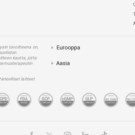
O
Eurooppa
ysin tavoitteena on,
suoliston
itteen kautta, jotta
Aasia
vitsemusterapeutin
eteelliset laitteet