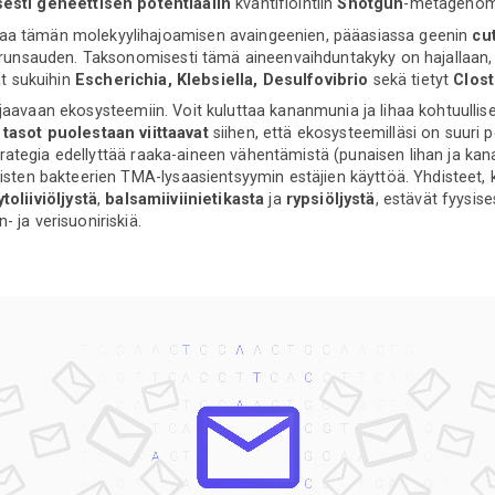
esti geneettisen potentiaalin
kvantifiointiin
Shotgun
-metagenomi
aa tämän molekyylihajoamisen avaingeenien, pääasiassa geenin
cu
, runsauden. Taksonomisesti tämä aineenvaihduntakyky on hajallaan,
at sukuihin
Escherichia, Klebsiella, Desulfovibrio
sekä tietyt
Clost
aavaan ekosysteemiin. Voit kuluttaa kananmunia ja lihaa kohtuullises
tasot puolestaan viittaavat
siihen, että ekosysteemilläsi on suuri po
n strategia edellyttää raaka-aineen vähentämistä (punaisen lihan ja k
listen bakteerien TMA-lysaasientsyymin estäjien käyttöä. Yhdisteet, 
toliiviöljystä
,
balsamiiviinietikasta
ja
rypsiöljystä
, estävät fyysis
 ja verisuoniriskiä.