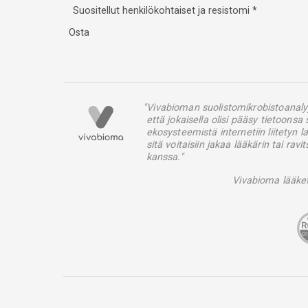
Suositellut henkilökohtaiset ja resistomi
*
Osta
"Vivabioman suolistomikrobistoanaly
että jokaisella olisi pääsy tietoonsa 
ekosysteemistä internetiin liitetyn la
sitä voitaisiin jakaa lääkärin tai ra
kanssa."
Vivabioma lääketi