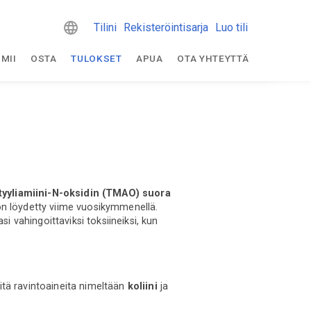
Tilini
Rekisteröintisarja
Luo tili
IMII
OSTA
TULOKSET
APUA
OTA YHTEYTTÄ
etyyliamiini-N-oksidin (TMAO) suora
 on löydetty viime vuosikymmenellä.
i vahingoittaviksi toksiineiksi, kun
itä ravintoaineita nimeltään
koliini
ja