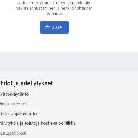
Kokemus kokonaisuudessaan: tekoäly,
riskien ennustaminen ja henkilökohtainen
toiminta
OSTA
hdot ja edellytykset
Evästekäytäntö
Palautusehdot
Tietosuojakäytäntö
äivityksiä ja toistoja koskeva politiikka
aatupolitiikka