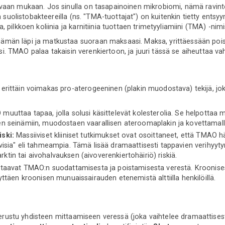
aan mukaan. Jos sinulla on tasapainoinen mikrobiomi, nämä ravintoa
ä suolistobakteereilla (ns. "TMA-tuottajat") on kuitenkin tietty entsy
 pilkkoen koliinia ja karnitiinia tuottaen trimetyyliamiini (TMA) -nim
män läpi ja matkustaa suoraan maksaasi. Maksa, yrittäessään pois
ksi. TMAO palaa takaisin verenkiertoon, ja juuri tässä se aiheuttaa va
rittäin voimakas pro-aterogeeninen (plakin muodostava) tekijä, jok
uuttaa tapaa, jolla solusi käsittelevät kolesterolia. Se helpottaa 
den seinämiin, muodostaen vaarallisen ateroomaplakin ja kovettamall
ski:
Massiiviset kliiniset tutkimukset ovat osoittaneet, että TMAO hä
iivisia" eli tahmeampia. Tämä lisää dramaattisesti tappavien verih
ktin tai aivohalvauksen (aivoverenkiertohäiriö) riskiä.
aavat TMAO:n suodattamisesta ja poistamisesta verestä. Kroonise
dyttäen kroonisen munuaissairauden etenemistä alttiilla henkilöillä.
 perustu yhdisteen mittaamiseen veressä (joka vaihtelee dramaattisest