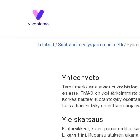
Tulokset
Suoliston terveys ja immuniteetti
Sydän-
Yhteenveto
Tämä merkkiaine arvioi
mikrobiston 
esiaste
. TMAO on yksi tärkeimmistä s
Korkea bakteerituotantokyky osoittaa, e
taas alhainen kyky on erittäin suojaav
Yleiskatsaus
Elintarvikkeet, kuten punainen liha, 
L-karnitiini
. Ruoansulatuksen aikana 