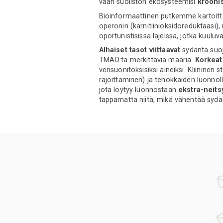
vaan suoliston ekosysteemisi
kroonis
Bioinformaattinen putkemme kartoitt
operonin (karnitiinioksidoreduktaasi)
oportunistisissa lajeissa, jotka kuuluv
Alhaiset tasot viittaavat
sydäntä suoj
TMAO:ta merkittäviä määriä.
Korkeat 
verisuonitoksisiksi aineiksi. Kliinine
rajoittaminen) ja tehokkaiden luonnol
jota löytyy luonnostaan
ekstra-neitsy
tappamatta niitä, mikä vähentää sydän-