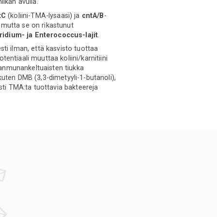
ikan avulla.
tC
(koliini-TMA-lysaasi) ja
cntA/B
-
 mutta se on rikastunut
ridium- ja Enterococcus-lajit
.
ti ilman, että kasvisto tuottaa
tentiaali muuttaa koliini/karnitiini
ananmunankeltuaisten tiukka
kuten DMB (3,3-dimetyyli-1-butanoli),
esti TMA:ta tuottavia bakteereja