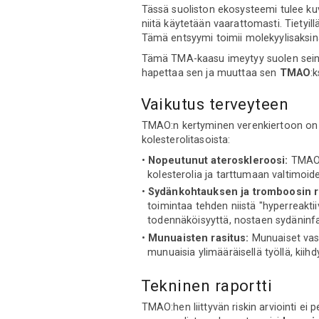
Tässä suoliston ekosysteemi tulee kuv
niitä käytetään vaarattomasti. Tietyill
Tämä entsyymi toimii molekyylisaksina,
Tämä TMA-kaasu imeytyy suolen seinä
hapettaa sen ja muuttaa sen
TMAO
:
Vaikutus terveyteen
TMAO:n kertyminen verenkiertoon on e
kolesterolitasoista:
Nopeutunut ateroskleroosi:
TMAO m
kolesterolia ja tarttumaan valtimoi
Sydänkohtauksen ja tromboosin ri
toimintaa tehden niistä "hyperreakt
todennäköisyyttä, nostaen sydäninfar
Munuaisten rasitus:
Munuaiset vast
munuaisia ylimääräisellä työllä, kiih
Tekninen raportti
TMAO:hen liittyvän riskin arviointi ei