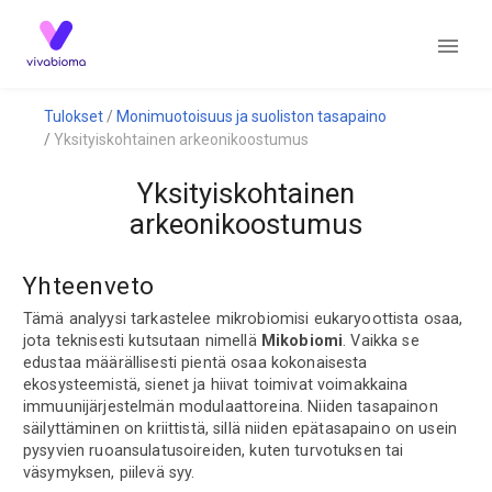
Tulokset
Monimuotoisuus ja suoliston tasapaino
Yksityiskohtainen arkeonikoostumus
Yksityiskohtainen
arkeonikoostumus
Yhteenveto
Tämä analyysi tarkastelee mikrobiomisi eukaryoottista osaa,
jota teknisesti kutsutaan nimellä
Mikobiomi
. Vaikka se
edustaa määrällisesti pientä osaa kokonaisesta
ekosysteemistä, sienet ja hiivat toimivat voimakkaina
immuunijärjestelmän modulaattoreina. Niiden tasapainon
säilyttäminen on kriittistä, sillä niiden epätasapaino on usein
pysyvien ruoansulatusoireiden, kuten turvotuksen tai
väsymyksen, piilevä syy.