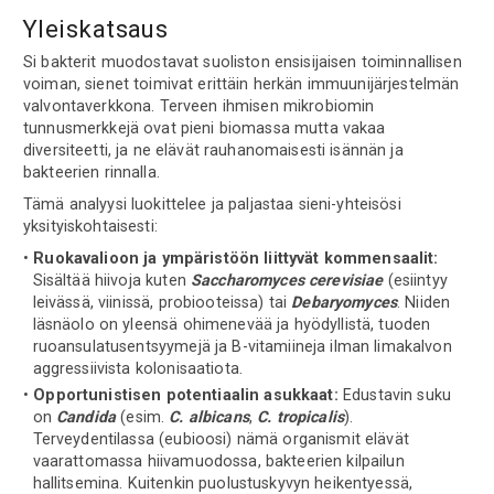
Yleiskatsaus
Si bakterit muodostavat suoliston ensisijaisen toiminnallisen
voiman, sienet toimivat erittäin herkän immuunijärjestelmän
valvontaverkkona. Terveen ihmisen mikrobiomin
tunnusmerkkejä ovat pieni biomassa mutta vakaa
diversiteetti, ja ne elävät rauhanomaisesti isännän ja
bakteerien rinnalla.
Tämä analyysi luokittelee ja paljastaa sieni-yhteisösi
yksityiskohtaisesti:
Ruokavalioon ja ympäristöön liittyvät kommensaalit:
Sisältää hiivoja kuten
Saccharomyces cerevisiae
(esiintyy
leivässä, viinissä, probiooteissa) tai
Debaryomyces
. Niiden
läsnäolo on yleensä ohimenevää ja hyödyllistä, tuoden
ruoansulatusentsyymejä ja B-vitamiineja ilman limakalvon
aggressiivista kolonisaatiota.
Opportunistisen potentiaalin asukkaat:
Edustavin suku
on
Candida
(esim.
C. albicans
,
C. tropicalis
).
Terveydentilassa (eubioosi) nämä organismit elävät
vaarattomassa hiivamuodossa, bakteerien kilpailun
hallitsemina. Kuitenkin puolustuskyvyn heikentyessä,