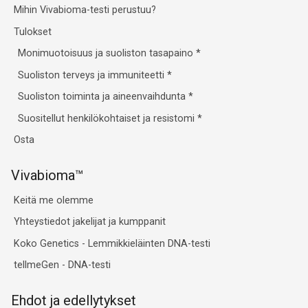
Mihin Vivabioma-testi perustuu?
Tulokset
Monimuotoisuus ja suoliston tasapaino
*
Suoliston terveys ja immuniteetti
*
Suoliston toiminta ja aineenvaihdunta
*
Suositellut henkilökohtaiset ja resistomi
*
Osta
Vivabioma™
Keitä me olemme
Yhteystiedot jakelijat ja kumppanit
Koko Genetics - Lemmikkieläinten DNA-testi
tellmeGen - DNA-testi
Ehdot ja edellytykset