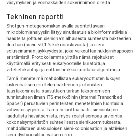
väsymyksen ja voimakkaiden sokerinhimon oireita.
Tekninen raportti
Shotgun-metagenomiikan avulla suoritettavaan
mikrobiomianalyysiin liittyy ainutlaatuisia bioinformatiivisia
haasteita johtuen sienidna:n alhaisesta suhteesta bakteerien
dna:han (usein <0,1 % kokonaisluvuista) ja sieni-
soluseinämän jäykkyydestä, joka vaikeuttaa nukleiinihappojen
eristämistä. Protokollamme ylittää nämä rajoitukset
käyttämällä erityisesti eukaryooteille kuratoituja
viitetietokantoja ja erittäin herkkiä suodatusalgoritmeja.
Tämä menetelmä mahdollistaa eukaryoottisten lukujen
laskennallisen erottelun bakteerien ja ihmisten
taustakohinasta, saavuttaen tarkan taksonomisen
tunnistuksen ilman ITS-merkköihin (Internal Transcribed
Spacer) perustuvien perinteisten menetelmien luontaisia
vahvistussyrjintöjä. Tämä helpottaa paitsi sienisukujen
laadullista havaitsemista, myös realistisempaa arviointia
kokonaisympäristön suhteellisesta sienikuormituksesta,
mahdollistaen alakuuloisen sieni-kolonisaation ja aktiivisen
sieni-dysbioositilan välisen eron.