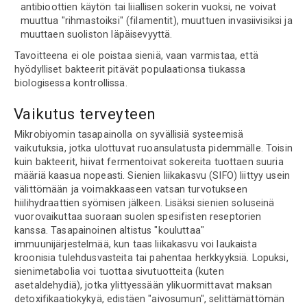
antibioottien käytön tai liiallisen sokerin vuoksi, ne voivat
muuttua "rihmastoiksi" (filamentit), muuttuen invasiivisiksi ja
muuttaen suoliston läpäisevyyttä.
Tavoitteena ei ole poistaa sieniä, vaan varmistaa, että
hyödylliset bakteerit pitävät populaationsa tiukassa
biologisessa kontrollissa.
Vaikutus terveyteen
Mikrobiyomin tasapainolla on syvällisiä systeemisä
vaikutuksia, jotka ulottuvat ruoansulatusta pidemmälle. Toisin
kuin bakteerit, hiivat fermentoivat sokereita tuottaen suuria
määriä kaasua nopeasti. Sienien liikakasvu (SIFO) liittyy usein
välittömään ja voimakkaaseen vatsan turvotukseen
hiilihydraattien syömisen jälkeen. Lisäksi sienien soluseinä
vuorovaikuttaa suoraan suolen spesifisten reseptorien
kanssa. Tasapainoinen altistus "kouluttaa"
immuunijärjestelmää, kun taas liikakasvu voi laukaista
kroonisia tulehdusvasteita tai pahentaa herkkyyksiä. Lopuksi,
sienimetabolia voi tuottaa sivutuotteita (kuten
asetaldehydiä), jotka ylittyessään ylikuormittavat maksan
detoxifikaatiokykyä, edistäen "aivosumun", selittämättömän