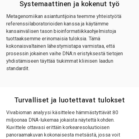
Systemaattinen ja kokenut työ
Metagenomiikan asiantuntijoina teemme yhteistyötä
referenssilaboratorioiden kanssa ja käytämme
kansainvälisen tason bioinformatiikkaohjelmistoja
tuottaaksemme erinomaisia tuloksia. Tämä
kokonaisvaltainen lähestymistapa varmistaa, että
prosessin jokainen vaihe DNA:n eristyksestä tietojen
yhdistämiseen täyttää tiukimmat kliinisen laadun
standardit.
Turvalliset ja luotettavat tulokset
Vivabioman analyysi käsittelee hämmästyttävät 80
miljoonaa DNA-lukemaa jokaista näytettä kohden.
Kuvittele ottavasi erittäin korkearesoluutioisen
panoraamakuvan kokonaisesta metsästä, jossa voit