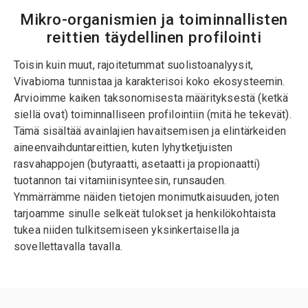
Mikro-organismien ja toiminnallisten
reittien täydellinen profilointi
Toisin kuin muut, rajoitetummat suolistoanalyysit,
Vivabioma tunnistaa ja karakterisoi koko ekosysteemin.
Arvioimme kaiken taksonomisesta määrityksestä (ketkä
siellä ovat) toiminnalliseen profilointiin (mitä he tekevät).
Tämä sisältää avainlajien havaitsemisen ja elintärkeiden
aineenvaihduntareittien, kuten lyhytketjuisten
rasvahappojen (butyraatti, asetaatti ja propionaatti)
tuotannon tai vitamiinisynteesin, runsauden.
Ymmärrämme näiden tietojen monimutkaisuuden, joten
tarjoamme sinulle selkeät tulokset ja henkilökohtaista
tukea niiden tulkitsemiseen yksinkertaisella ja
sovellettavalla tavalla.