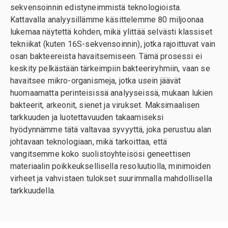
sekvensoinnin edistyneimmistä teknologioista.
Kattavalla analyysillämme käsittelemme 80 miljoonaa
lukemaa näytettä kohden, mikä ylittää selvästi klassiset
tekniikat (kuten 16S-sekvensoinnin), jotka rajoittuvat vain
osan bakteereista havaitsemiseen. Tämä prosessi ei
keskity pelkästään tärkeimpiin bakteeriryhmiin, vaan se
havaitsee mikro-organismeja, jotka usein jäävät
huomaamatta perinteisissä analyyseissä, mukaan lukien
bakteerit, arkeonit, sienet ja virukset. Maksimaalisen
tarkkuuden ja luotettavuuden takaamiseksi
hyödynnämme tätä valtavaa syvyyttä, joka perustuu alan
johtavaan teknologiaan, mikä tarkoittaa, että
vangitsemme koko suolistoyhteisösi geneettisen
materiaalin poikkeuksellisella resoluutiolla, minimoiden
virheet ja vahvistaen tulokset suurimmalla mahdollisella
tarkkuudella.