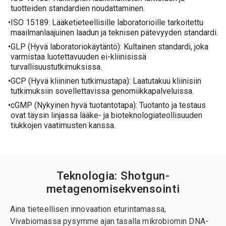
tuotteiden standardien noudattaminen.
ISO 15189: Lääketieteellisille laboratorioille tarkoitettu
maailmanlaajuinen laadun ja teknisen pätevyyden standardi.
GLP (Hyvä laboratoriokäytäntö): Kultainen standardi, joka
varmistaa luotettavuuden ei-kliinisissä
turvallisuustutkimuksissa.
GCP (Hyvä kliininen tutkimustapa): Laatutakuu kliinisiin
tutkimuksiin sovellettavissa genomiikkapalveluissa.
cGMP (Nykyinen hyvä tuotantotapa): Tuotanto ja testaus
ovat täysin linjassa lääke- ja bioteknologiateollisuuden
tiukkojen vaatimusten kanssa.
Teknologia: Shotgun-
metagenomisekvensointi
Aina tieteellisen innovaation eturintamassa,
Vivabiomassa pysymme ajan tasalla mikrobiomin DNA-