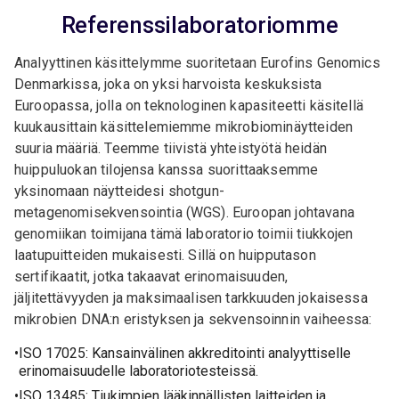
Referenssilaboratoriomme
Analyyttinen käsittelymme suoritetaan Eurofins Genomics
Denmarkissa, joka on yksi harvoista keskuksista
Euroopassa, jolla on teknologinen kapasiteetti käsitellä
kuukausittain käsittelemiemme mikrobiominäytteiden
suuria määriä. Teemme tiivistä yhteistyötä heidän
huippuluokan tilojensa kanssa suorittaaksemme
yksinomaan näytteidesi shotgun-
metagenomisekvensointia (WGS). Euroopan johtavana
genomiikan toimijana tämä laboratorio toimii tiukkojen
laatupuitteiden mukaisesti. Sillä on huipputason
sertifikaatit, jotka takaavat erinomaisuuden,
jäljitettävyyden ja maksimaalisen tarkkuuden jokaisessa
mikrobien DNA:n eristyksen ja sekvensoinnin vaiheessa:
ISO 17025: Kansainvälinen akkreditointi analyyttiselle
erinomaisuudelle laboratoriotesteissä.
ISO 13485: Tiukimpien lääkinnällisten laitteiden ja