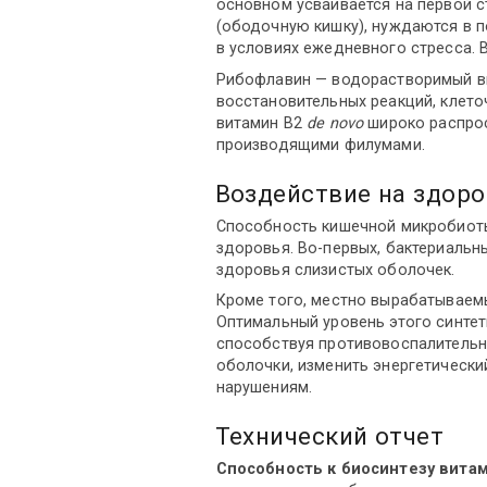
основном усваивается на первой с
(ободочную кишку), нуждаются в 
в условиях ежедневного стресса. 
Рибофлавин — водорастворимый ви
восстановительных реакций, клето
витамин B2
de novo
широко распро
производящими филумами.
Воздействие на здоро
Способность кишечной микробиоты
здоровья. Во-первых, бактериаль
здоровья слизистых оболочек.
Кроме того, местно вырабатываем
Оптимальный уровень этого синтет
способствуя противовоспалительн
оболочки, изменить энергетическ
нарушениям.
Технический отчет
Способность к биосинтезу витам