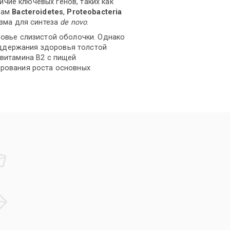
чие ключевых генов, таких как
лам
Bacteroidetes
,
Proteobacteria
зма для синтеза
de novo
.
овье слизистой оболочки. Однако
оддержания здоровья толстой
 витамина B2 с пищей
ирования роста основных