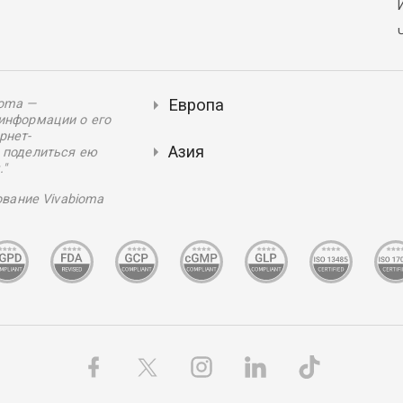
Европа
ioma —
информации о его
рнет-
Азия
 поделиться ею
."
вание Vivabioma