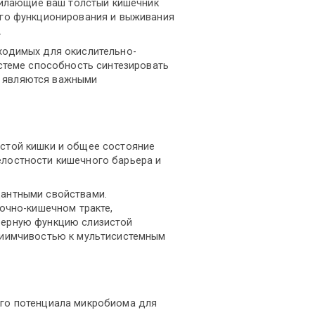
стилающие ваш толстый кишечник
ого функционирования и выживания
.
ходимых для окислительно-
стеме способность синтезировать
являются важными
стой кишки и общее состояние
лостности кишечного барьера и
дантными свойствами.
очно-кишечном тракте,
ьерную функцию слизистой
риимчивостью к мультисистемным
ого потенциала микробиома для