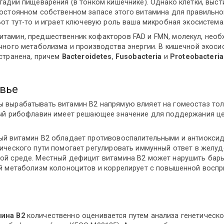
тадии пищеварения (в тонком кишечнике). Однако клетки, вы
постоянном собственном запасе этого витамина для правильн
Вот тут-то и играет ключевую роль ваша микробная экосистема
тамин, предшественник кофакторов FAD и FMN, молекул, необ
чного метаболизма и производства энергии. В кишечной экоси
странена, причем
Bacteroidetes
,
Fusobacteria
и
Proteobacteria
вье
 вырабатывать витамин B2 напрямую влияет на гомеостаз тол
ный рибофлавин имеет решающее значение для поддержания це
ый витамин B2 обладает противовоспалительными и антиокси
ического пути помогает регулировать иммунный ответ в желуд
ой среде. Местный дефицит витамина B2 может нарушить бар
ий метаболизм колоноцитов и коррелирует с повышенной восп
ина B2
количественно оценивается путем анализа генетическ