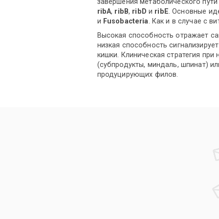
завершения метаболического пути 
ribA
,
ribB
,
ribD
и
ribE
. Основные и
и
Fusobacteria
. Как и в случае с 
Высокая способность отражает с
низкая способность сигнализируе
кишки. Клиническая стратегия при
(субпродукты, миндаль, шпинат) и
продуцирующих филов.