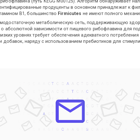
рибофлавина (путь KEGG M00125). Алгоритм обнаруживает нали
дентифицированные продуценты в основном принадлежат к фи
витамином B1, большинство
Firmicutes
не имеют полного механи
амодостаточную метаболическую сеть, поддерживающую здор
т о абсолютной зависимости от пищевого рибофлавина для п
 низких уровнях требует обеспечения адекватного потребления
ли добавок, наряду с использованием пребиотиков для стимул