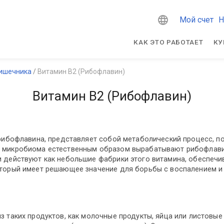
Мой счет
Н
КАК ЭТО РАБОТАЕТ
КУ
кишечника
Витамин B2 (Рибофлавин)
Витамин B2 (Рибофлавин)
 рибофлавина, представляет собой метаболический процесс, 
о микробиома естественным образом вырабатывают рибофлави
 действуют как небольшие фабрики этого витамина, обеспечи
оторый имеет решающее значение для борьбы с воспалением 
з таких продуктов, как молочные продукты, яйца или листовые