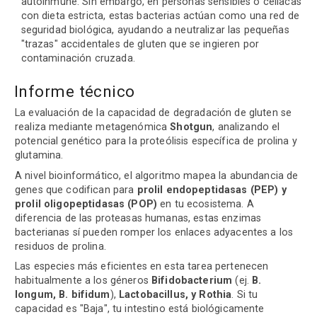
autoinmune. Sin embargo, en personas sensibles o celíacas
con dieta estricta, estas bacterias actúan como una red de
seguridad biológica, ayudando a neutralizar las pequeñas
"trazas" accidentales de gluten que se ingieren por
contaminación cruzada.
Informe técnico
La evaluación de la capacidad de degradación de gluten se
realiza mediante metagenómica
Shotgun
, analizando el
potencial genético para la proteólisis específica de prolina y
glutamina.
A nivel bioinformático, el algoritmo mapea la abundancia de
genes que codifican para
prolil endopeptidasas (PEP) y
prolil oligopeptidasas (POP)
en tu ecosistema. A
diferencia de las proteasas humanas, estas enzimas
bacterianas sí pueden romper los enlaces adyacentes a los
residuos de prolina.
Las especies más eficientes en esta tarea pertenecen
habitualmente a los géneros
Bifidobacterium
(ej.
B.
longum, B. bifidum
),
Lactobacillus, y Rothia
. Si tu
capacidad es "Baja", tu intestino está biológicamente