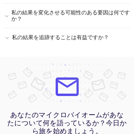
このような技術的な制限はありますが、お子様の健康状
析して細菌を分類するため、多くの情報が失われます。
まず、この検査は従来の医師による診断に代わるもので
態を把握し、科学的な根拠に基づいて栄養指導を行うた
一方、Vivabiomaのショットガン解析は、利用可能なす
私の結果を変化させる可能性のある要因は何です
はなく、かつてないほど詳細なパーソナライズされた情
めの重要な出発点となります
べてのDNAを配列決定します。これにより、細菌だけで
報を補完するものであることを明確にする必要がありま
か？
なく真菌、ウイルス、古細菌までも種や株のレベルで特
す。臨床的な重要性は、予防医学や精密医療の分野にあ
定できます。さらに、ショットガン解析はエコシステム
ります。一般的な血液検査では見落とされがちな、炎症
マイクロバイオームは、生きた繊細なエコシステムで
の「機能的能力」までも明らかにします。例えば、ビタ
プロセスへのなりやすさ、腸管浸透性の問題、代謝効率
す。最も大きな影響を与える要因は抗生物質の使用で、
私の結果を追跡することは有益ですか？
ミンやGABAのような神経伝達物質を生成できるか、ま
の低下などを明らかにします。医療専門家にとって、マ
数ヶ月にわたって組成を変化させる可能性があります。
た「レジストーム（耐性菌の集まり）」を分析して抗生
イクロバイオームのマップを持つことは、いわば「体内
しかし、日常的な要素も影響します。日々の食事（食物
もちろんです。前述の通り、マイクロバイオームは変化
物質への耐性レベルを知ることも可能です。現在、科学
エンジンの設計図」を手に入れるようなものです。これ
繊維、脂質、加工食品）、脳腸相関を介した慢性的スト
し続ける環境です。一度の検査でわかるのは「今日の状
界で利用可能な最も包括的なツールです
により、食事やサプリメント、治療法をより具体的に調
レス、睡眠の質、運動習慣などです。アルコールの摂
態」ですが、追跡検査を行うことで「変化の過程」や生
整でき、試行錯誤を避け、消化器系だけでなく全身の慢
取、喫煙、居住地域の変更さえも細菌に影響を与えま
活習慣の改善が成功しているかを評価できます。摂取し
性的問題の根本原因にアプローチすることが可能になり
す。そのため、急性感染症の時期や強力な薬物治療の直
ているプロバイオティクスは実際に定着しているか？ 新
ます
後を避け、比較的「日常的」な状態で採便することが不
しい食事法によって細菌の多様性は高まっているか？ 2
可欠です。ただし、特定の介入が腸内環境に与える影響
回目、3回目の検査なしでは、これらは推測の域を出ませ
を測定することが目的である場合は、その限りではあり
ん。Vivabiomaの真の価値は、定期的な検査にありま
ません
す。時間の経過とともにレポートを比較することで、菌
交代症（ディスバイオーシス）が改善されているか、免
疫系が強化されているかを確認できます。これは、単な
あなたのマイクロバイオームがあな
る1枚の写真を見るか、健康という名の「映画」のストー
たについて何を語っているか？今日か
リー全体を理解するかの違いです
ら旅を始めましょう。