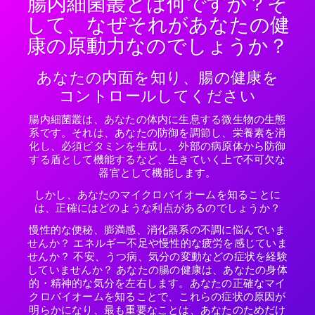
腸内細菌叢とは何ですか？そ
して、なぜそれがあなたの健
康の原動力なのでしょうか？
あなたの内面を知り、腸の健康を
コントロールしてください
腸内細菌叢は、あなたの体内に生息する微生物の生態
系です。それは、あなたの防御を調節し、栄養素を消
化し、必須ビタミンを生成し、外部の病原体から防御
する盾として機能するなど、生きていく上で不可欠な
器官として機能します。
しかし、あなたのマイクロバイオームを知ることに
は、正確にはどのような利点があるのでしょうか？
慢性的な便秘、膨満感、消化器系の不調に悩んでいま
せんか？ エネルギー不足や慢性的な疲労を感じていま
せんか？ 不安、うつ病、気分の変動などの症状を経験
していませんか？ あなたの腸の健康は、あなたの身体
的・精神的な気分を左右します。あなたの正確なマイ
クロバイオームを知ることで、これらの症状の原因が
明らかになり、最も重要なことは、あなたのためだけ