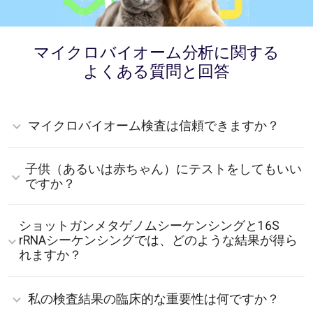
マイクロバイオーム分析に関する
よくある質問と回答
マイクロバイオーム検査は信頼できますか？
腸内マイクロバイオーム検査の信頼性は、次世代シーケ
子供（あるいは赤ちゃん）にテストをしてもいい
ンシング技術の進歩により飛躍的に向上しました。
Vivabiomaでは、ショットガン技術を採用しており、糞
ですか？
便サンプルのエコシステム全体を分析することで、従来
の検査方法よりもはるかに高い精度を実現しています。
もちろんです！安全で非侵襲的な検査ですので、免疫系
しかし、結果は特定の時点におけるエコシステムの「ス
ショットガンメタゲノムシーケンシングと16S
や代謝系の基礎が築かれる重要な時期である乳幼児期の
ナップショット」であることを理解することが不可欠で
モニタリングに最適です。ただし、赤ちゃんのマイクロ
rRNAシーケンシングでは、どのような結果が得ら
す。信頼性は、輸送中のサンプル劣化を防ぐ安定化液入
バイオームは大人のものほど多様（ヘテロ）ではないこ
れますか？
りキットの使用にもかかっています。直接的な急性疾患
とに注意が必要です。形成過程にある多様性の低いエコ
の臨床診断ツールではありませんが、長期的な消化器系
システムであるため、標準的な検査に含まれる特定の指
その違いは、飛行機から森を特定すること（16S）と、
の傾向、不均衡、機能的健康を理解するための非常に価
標やレポートの一部は、この段階では科学的妥当性や臨
一本一本の木とその実を調査すること（ショットガン）
私の検査結果の臨床的な重要性は何ですか？
値のある科学的リソースです。
床的有用性が低いため、生成されない場合があります。
に例えられます。従来の16S法は特定の遺伝子のみを分