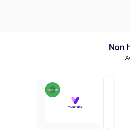
Non h
A