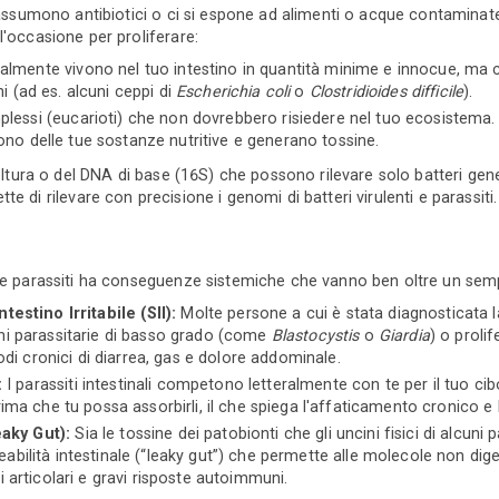
i assumono antibiotici o ci si espone ad alimenti o acque contaminat
l'occasione per proliferare:
lmente vivono nel tuo intestino in quantità minime e innocue, ma c
 (ad es. alcuni ceppi di
Escherichia coli
o
Clostridioides difficile
).
essi (eucarioti) che non dovrebbero risiedere nel tuo ecosistema. 
trono delle tue sostanze nutritive e generano tossine.
coltura o del DNA di base (16S) che possono rilevare solo batteri gen
 di rilevare con precisione i genomi di batteri virulenti e parassiti.
 e parassiti ha conseguenze sistemiche che vanno ben oltre un sempl
estino Irritabile (SII):
Molte persone a cui è stata diagnosticata la 
oni parassitarie di basso grado (come
Blastocystis
o
Giardia
) o prolif
sodi cronici di diarrea, gas e dolore addominale.
:
I parassiti intestinali competono letteralmente con te per il tuo cib
rima che tu possa assorbirli, il che spiega l'affaticamento cronico e l
eaky Gut):
Sia le tossine dei patobionti che gli uncini fisici di alcuni
abilità intestinale (“leaky gut”) che permette alle molecole non dige
i articolari e gravi risposte autoimmuni.