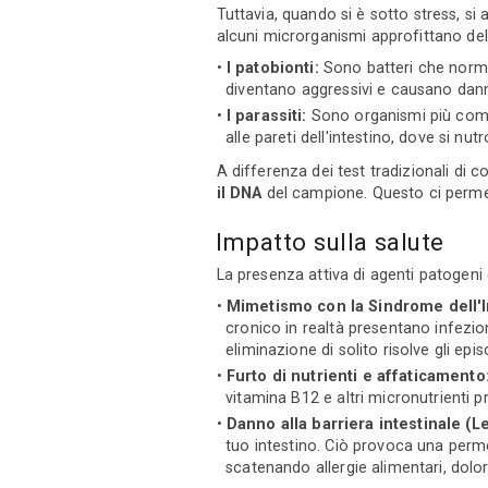
Tuttavia, quando si è sotto stress, s
alcuni microrganismi approfittano del
I patobionti:
Sono batteri che norma
diventano aggressivi e causano danni
I parassiti:
Sono organismi più compl
alle pareti dell'intestino, dove si nu
A differenza dei test tradizionali di 
il DNA
del campione. Questo ci permette
Impatto sulla salute
La presenza attiva di agenti patogeni
Mimetismo con la Sindrome dell'Int
cronico in realtà presentano infezi
eliminazione di solito risolve gli epi
Furto di nutrienti e affaticamento
vitamina B12 e altri micronutrienti p
Danno alla barriera intestinale (L
tuo intestino. Ciò provoca una perme
scatenando allergie alimentari, dolor