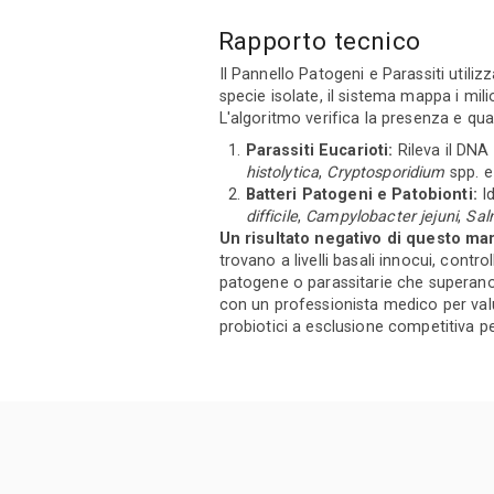
Rapporto tecnico
Il Pannello Patogeni e Parassiti util
specie isolate, il sistema mappa i mi
L'algoritmo verifica la presenza e qua
Parassiti Eucarioti:
Rileva il DNA 
histolytica
,
Cryptosporidium
spp. 
Batteri Patogeni e Patobionti:
Id
difficile
,
Campylobacter jejuni
,
Sal
Un risultato negativo di questo ma
trovano a livelli basali innocui, contr
patogene o parassitarie che superano 
con un professionista medico per valu
probiotici a esclusione competitiva pe