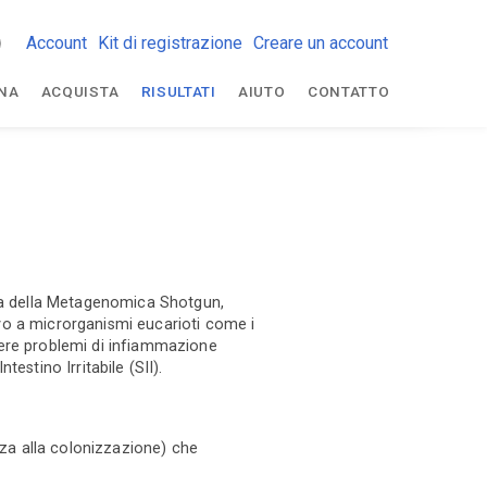
Account
Kit di registrazione
Creare un account
NA
ACQUISTA
RISULTATI
AIUTO
CONTATTO
nza della Metagenomica Shotgun,
tivo a microrganismi eucarioti come i
vere problemi di infiammazione
estino Irritabile (SII).
nza alla colonizzazione) che