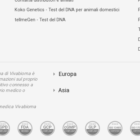
Contatta distributori e affiliati
P
Koko Genetics - Test del DNA per animali domestici
P
tellmeGen - Test del DNA
P
T
Europa
oma di Vivabioma è
mazioni sul proprio
itivo connesso a
Asia
prio medico o
medica Vivabioma