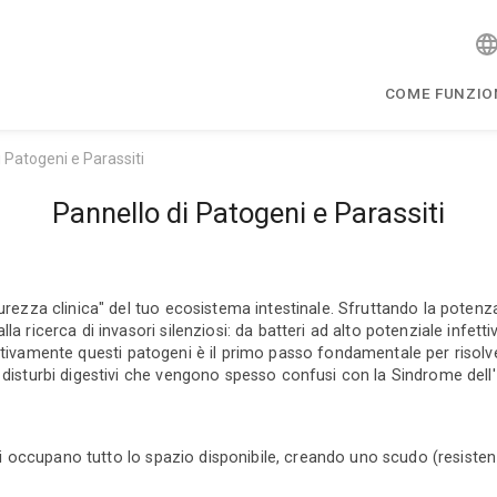
COME FUNZIO
 Patogeni e Parassiti
Pannello di Patogeni e Parassiti
curezza clinica" del tuo ecosistema intestinale. Sfruttando la pote
la ricerca di invasori silenziosi: da batteri ad alto potenziale infet
stivamente questi patogeni è il primo passo fondamentale per risol
disturbi digestivi che vengono spesso confusi con la Sindrome dell'Int
tivi occupano tutto lo spazio disponibile, creando uno scudo (resiste