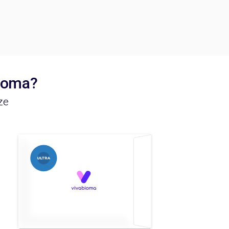
bioma?
ze