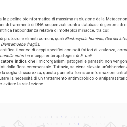
izza la pipeline bioinformatica di massima risoluzione della Metagen
lioni di frammenti di DNA sequenziati contro database di genomi di r
ntifica l'abbondanza relativa di molteplici minacce, tra cui:
di protozoi e elminti comuni, quali
Blastocystis hominis
,
Giardia intes
e
Dientamoeba fragilis
.
entifica il carico di ceppi specifici con noti fattori di virulenza, co
monella enterica
e ceppi enteropatogeni di
E. coli
.
rcatore indica che
i microrganismi patogeni e parassiti non vengono r
ollati dalla flora commensale. Tuttavia, se viene rilevata un'abbondan
la soglia di sicurezza, questo pannello fornisce informazioni critich
tare la necessità di un trattamento antimicrobico o antiparassitari
r evitare la reinfezione.