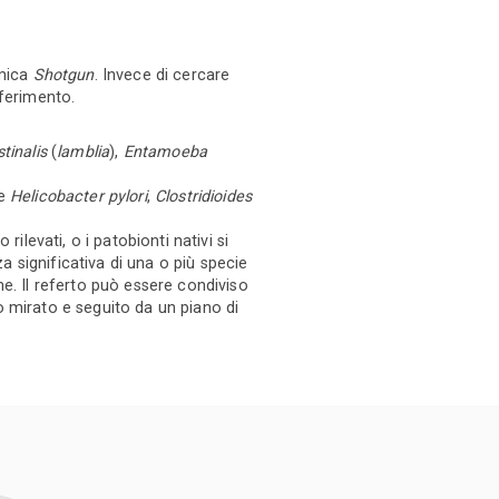
omica
Shotgun
. Invece di cercare
iferimento.
tinalis
(
lamblia
),
Entamoeba
me
Helicobacter pylori
,
Clostridioides
ilevati, o i patobionti nativi si
za significativa di una o più specie
e. Il referto può essere condiviso
o mirato e seguito da un piano di