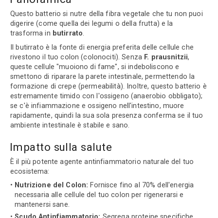
Questo batterio si nutre della fibra vegetale che tu non puoi
digerire (come quella dei legumi o della frutta) e la
trasforma in
butirrato
.
Il butirrato è la fonte di energia preferita delle cellule che
rivestono il tuo colon (colonociti). Senza
F. prausnitzii
,
queste cellule "muoiono di fame", si indeboliscono e
smettono di riparare la parete intestinale, permettendo la
formazione di crepe (permeabilità). Inoltre, questo batterio è
estremamente timido con l'ossigeno (anaerobio obbligato);
se c'è infiammazione e ossigeno nell'intestino, muore
rapidamente, quindi la sua sola presenza conferma se il tuo
ambiente intestinale è stabile e sano.
Impatto sulla salute
È il più potente agente antinfiammatorio naturale del tuo
ecosistema:
Nutrizione del Colon:
Fornisce fino al 70% dell'energia
necessaria alle cellule del tuo colon per rigenerarsi e
mantenersi sane.
Scudo Antinfiammatorio:
Segrega proteine specifiche