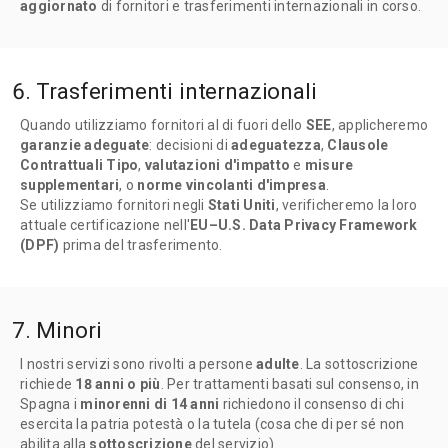
aggiornato
di fornitori e trasferimenti internazionali in corso.
6. Trasferimenti internazionali
Quando utilizziamo fornitori al di fuori dello
SEE
, applicheremo
garanzie adeguate
: decisioni di
adeguatezza
,
Clausole
Contrattuali Tipo
,
valutazioni d'impatto
e
misure
supplementari
, o
norme vincolanti d'impresa
.
Se utilizziamo fornitori negli
Stati Uniti
, verificheremo la loro
attuale certificazione nell'
EU–U.S. Data Privacy Framework
(DPF)
prima del trasferimento.
7. Minori
I nostri servizi sono rivolti a persone
adulte
. La sottoscrizione
richiede
18 anni o più
. Per trattamenti basati sul consenso, in
Spagna i
minorenni di 14 anni
richiedono il consenso di chi
esercita la patria potestà o la tutela (cosa che di per sé non
abilita alla
sottoscrizione
del servizio).