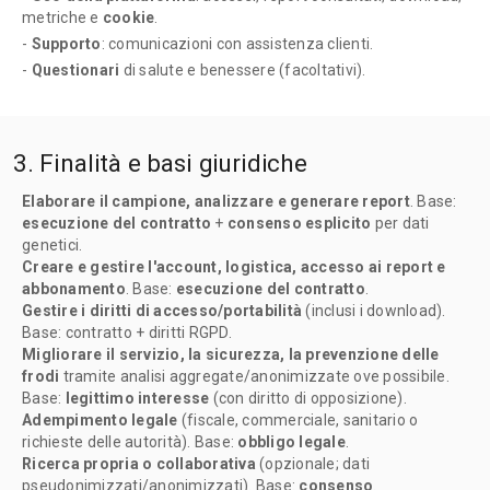
metriche e
cookie
.
-
Supporto
: comunicazioni con assistenza clienti.
-
Questionari
di salute e benessere (facoltativi).
3. Finalità e basi giuridiche
Elaborare il campione, analizzare e generare report
. Base:
esecuzione del contratto
+
consenso esplicito
per dati
genetici.
Creare e gestire l'account, logistica, accesso ai report e
abbonamento
. Base:
esecuzione del contratto
.
Gestire i diritti di accesso/portabilità
(inclusi i download).
Base: contratto + diritti RGPD.
Migliorare il servizio, la sicurezza, la prevenzione delle
frodi
tramite analisi aggregate/anonimizzate ove possibile.
Base:
legittimo interesse
(con diritto di opposizione).
Adempimento legale
(fiscale, commerciale, sanitario o
richieste delle autorità). Base:
obbligo legale
.
Ricerca propria o collaborativa
(opzionale; dati
pseudonimizzati/anonimizzati). Base:
consenso
.