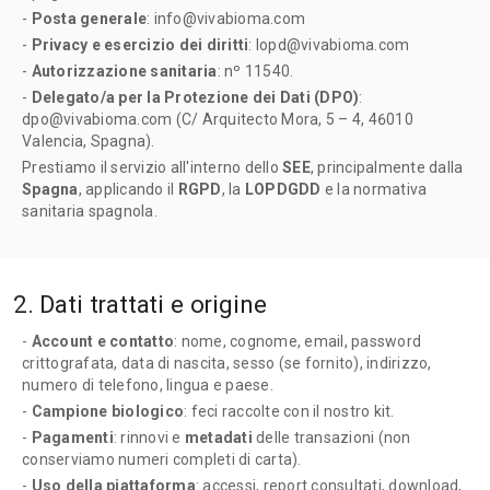
-
Posta generale
: info@vivabioma.com
-
Privacy e esercizio dei diritti
: lopd@vivabioma.com
-
Autorizzazione sanitaria
: nº 11540.
-
Delegato/a per la Protezione dei Dati (DPO)
:
dpo@vivabioma.com (C/ Arquitecto Mora, 5 – 4, 46010
Valencia, Spagna).
Prestiamo il servizio all'interno dello
SEE
, principalmente dalla
Spagna
, applicando il
RGPD
, la
LOPDGDD
e la normativa
sanitaria spagnola.
2. Dati trattati e origine
-
Account e contatto
: nome, cognome, email, password
crittografata, data di nascita, sesso (se fornito), indirizzo,
numero di telefono, lingua e paese.
-
Campione biologico
: feci raccolte con il nostro kit.
-
Pagamenti
: rinnovi e
metadati
delle transazioni (non
conserviamo numeri completi di carta).
-
Uso della piattaforma
: accessi, report consultati, download,