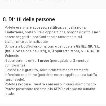
8. Diritti delle persone
Potete esercitare
accesso
,
rettifica
,
cancellazione
,
limitazione
,
portabilità
e
opposizione
, nonché il diritto a
non
essere soggetti a decisioni basate unicamente sul
trattamento automatizzato.
Scrivete a lopd@vivabioma.com o per posta a
GENELINK, S.L.
(Rif.: Protezione dei Dati), C/ Arquitecto Mora, 5 – 4, 46010
Valencia
.
Risponderemo entro
1 mese
(prorogabile di
2 mesi
per
complessità).
L'esercizio è
gratuito
, salvo richieste manifestamente
infondate o ripetitive (potrebbe essere applicata una tariffa
ragionevole).
Potete
revocare il vostro consenso
in qualsiasi momento.
Potete presentare reclamo alla
AEPD
o alla vostra autorità
locale.