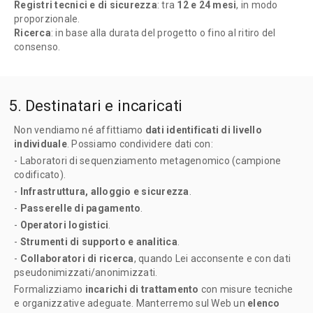
Registri tecnici e di sicurezza
: tra
12 e 24 mesi
, in modo
proporzionale.
Ricerca
: in base alla durata del progetto o fino al ritiro del
consenso.
5. Destinatari e incaricati
Non vendiamo né affittiamo
dati identificati di livello
individuale
. Possiamo condividere dati con:
- Laboratori di sequenziamento metagenomico (campione
codificato).
-
Infrastruttura, alloggio e sicurezza
.
-
Passerelle di pagamento
.
-
Operatori logistici
.
-
Strumenti di supporto e analitica
.
-
Collaboratori di ricerca
, quando Lei acconsente e con dati
pseudonimizzati/anonimizzati.
Formalizziamo
incarichi di trattamento
con misure tecniche
e organizzative adeguate. Manterremo sul Web un
elenco