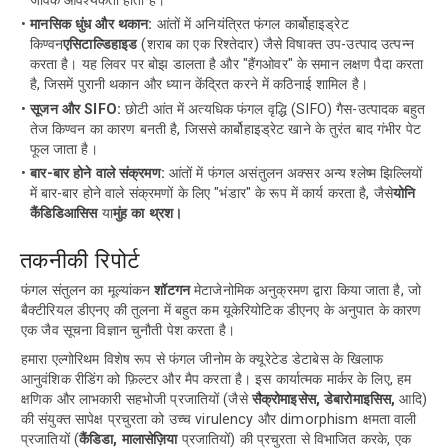
जैविक आवश्यकता होती है।
मानसिक धुंध और थकान:
आंतों में अनियंत्रित फंगल कार्बोहाइड्रेट
किण्वन
एसिटाल्डिहाइड
(शराब का एक रिश्तेदार) जैसे विषाक्त उप-उत्पाद उत्पन्न
करता है। यह लिवर पर बोझ डालता है और "हैंगओवर" के समान लक्षण पैदा करता
है, जिसमें पुरानी थकान और ध्यान केंद्रित करने में कठिनाई शामिल है।
सूजन और SIFO:
छोटी आंत में अत्यधिक फंगल वृद्धि (SIFO) गैस-उत्पादक बहुत
तेज किण्वन का कारण बनती है, जिससे कार्बोहाइड्रेट खाने के तुरंत बाद गंभीर पेट
फूल जाता है।
बार-बार होने वाले संक्रमण:
आंतों में फंगल असंतुलन अक्सर अन्य श्लेष्म झिल्लियों
में बार-बार होने वाले संक्रमणों के लिए "भंडार" के रूप में कार्य करता है, जैसे
योनि
कैंडिडिआसिस
या
मुंह का थ्रश।
तकनीकी रिपोर्ट
फंगल संतुलन का मूल्यांकन
शॉटगन
मेटाजेनोमिक अनुक्रमण द्वारा किया जाता है, जो
बैक्टीरियल डीएनए की तुलना में बहुत कम यूकेरियोटिक डीएनए के अनुपात के कारण
एक जैव सूचना विज्ञान चुनौती पेश करता है।
हमारा एल्गोरिथम विशेष रूप से फंगल जीनोम के क्यूरेटेड डेटाबेस के खिलाफ
आनुवंशिक रीडिंग को फ़िल्टर और मैप करता है। इस कार्यात्मक मार्कर के लिए, हम
क्षणिक और लाभकारी सहभोजी प्रजातियों (जैसे
सैक्रोमाइसेस, डेबारोमाइसिस,
आदि)
की संयुक्त सापेक्ष प्रचुरता को उच्च virulency और dimorphism क्षमता वाली
प्रजातियों (
कैंडिडा, मालासेज़िया
प्रजातियों) की प्रचुरता से विभाजित करके, एक